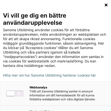
Logga in
Meny
Vi vill ge dig en bättre
Sök
användarupplevelse
på
Sanoma Utbildning använder cookies för att förbättra
webbplatsen::
Matte Direkt Safari 1A
användarupplevelsen, mäta användningen av webbplatsen och
för att att skapa riktad annonsering. Funktionella cookies
Lärarhandledning
möjliggör grundläggande funktioner, såsom sidnavigering. När
du klickar på ”Acceptera cookies” tillåter du att Sanoma
Utbildning och våra partners (genom så kallade
"tredjepartscookies") använder den information som samlas in
via cookies för webbstatistik och marknadsföring. Du kan
hantera dina inställningar nedan.
Författare
Margareta Picetti, Pernilla Falck
Hitta mer om hur Sanoma Utbildning hanterar cookies här
Webbanalys
Ämne
Matematik
Tillåt att Sanoma Utbildning samlar in anonym
information om ditt hemsidebesök för att kunna
förbättra webbplatsen och våra digitala tjänster.
Målgrupp
Grundskola F-3