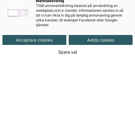
Marknadsföring
Tillåt annonsinriktning baserat på användning av
Produktinformation
webbplats och e-handel. Informationen samlas in så
att vi kan rikta in dig på lämplig annonsering genom
Häftad, Upplaga 2, 144 sidor
olika kanaler, till exempel Facebook eller Google-
tjänster.
Utgivningsdatum
2011-08-22
Acceptera cookies
Avböj cookies
Spara val
Tillgänglighet
Tillgänglig
ISBN
9789152309087
Länk
Läs mer om hela serien
till
serie:
530
kr
(Exkl. moms)