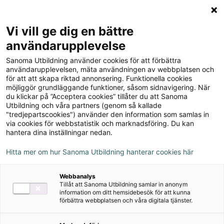
Logga in
Meny
Vi vill ge dig en bättre
Sök
användarupplevelse
på
Sanoma Utbildning använder cookies för att förbättra
webbplatsen::
Matte Direkt Safari 2B
användarupplevelsen, mäta användningen av webbplatsen och
för att att skapa riktad annonsering. Funktionella cookies
möjliggör grundläggande funktioner, såsom sidnavigering. När
du klickar på ”Acceptera cookies” tillåter du att Sanoma
Utbildning och våra partners (genom så kallade
"tredjepartscookies") använder den information som samlas in
via cookies för webbstatistik och marknadsföring. Du kan
hantera dina inställningar nedan.
Författare
Margareta Picetti, Pernilla Falck, Siw
Hitta mer om hur Sanoma Utbildning hanterar cookies här
Elofsdotter Meijer
Webbanalys
Tillåt att Sanoma Utbildning samlar in anonym
information om ditt hemsidebesök för att kunna
Ämne
Matematik
förbättra webbplatsen och våra digitala tjänster.