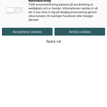
Målgrupp
Grundskola F-3
Marknadsföring
Tillåt annonsinriktning baserat på användning av
webbplats och e-handel. Informationen samlas in så
att vi kan rikta in dig på lämplig annonsering genom
Produktinformation
olika kanaler, till exempel Facebook eller Google-
tjänster.
Häftad, Upplaga 2, 144 sidor
Acceptera cookies
Avböj cookies
Utgivningsdatum
2011-05-27
Spara val
Tillgänglighet
Tillgänglig
ISBN
9789152308790
Länk
Läs mer om hela serien
till
serie:
Länk
Läs blädderprov
till
blädderprov: