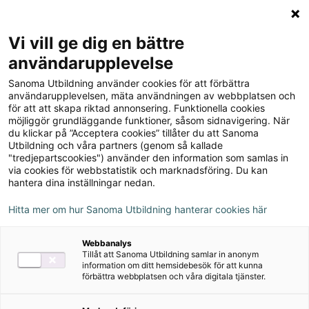
Logga in
Meny
Vi vill ge dig en bättre
Sök
användarupplevelse
på
Sanoma Utbildning använder cookies för att förbättra
webbplatsen::
Matte Direkt Triumf 2A
användarupplevelsen, mäta användningen av webbplatsen och
för att att skapa riktad annonsering. Funktionella cookies
Elevbok grön
möjliggör grundläggande funktioner, såsom sidnavigering. När
du klickar på ”Acceptera cookies” tillåter du att Sanoma
Utbildning och våra partners (genom så kallade
"tredjepartscookies") använder den information som samlas in
via cookies för webbstatistik och marknadsföring. Du kan
hantera dina inställningar nedan.
Rekommenderas med:
Hitta mer om hur Sanoma Utbildning hanterar cookies här
Alva
Webbanalys
Bingel
Tillåt att Sanoma Utbildning samlar in anonym
information om ditt hemsidebesök för att kunna
förbättra webbplatsen och våra digitala tjänster.
Författare
Karin Bergwik, Pernilla Falck