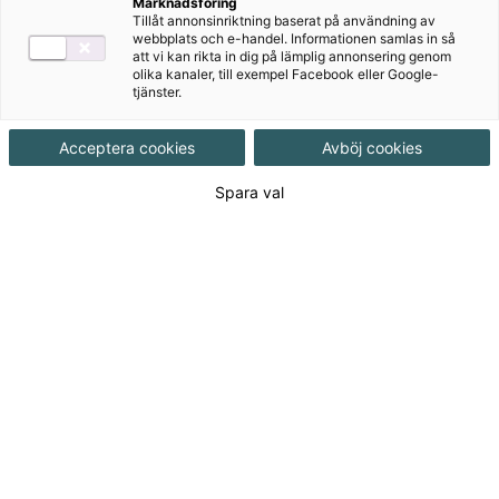
Marknadsföring
Tillåt annonsinriktning baserat på användning av
Ämne
Matematik
webbplats och e-handel. Informationen samlas in så
att vi kan rikta in dig på lämplig annonsering genom
olika kanaler, till exempel Facebook eller Google-
tjänster.
Målgrupp
Grundskola F-3
Acceptera cookies
Avböj cookies
Produktinformation
Spara val
Häftad, Upplaga 1, 160 sidor
Utgivningsdatum
2020-01-01
Tillgänglighet
Tillgänglig
ISBN
9789152348185
Länk
Läs mer om hela serien
till