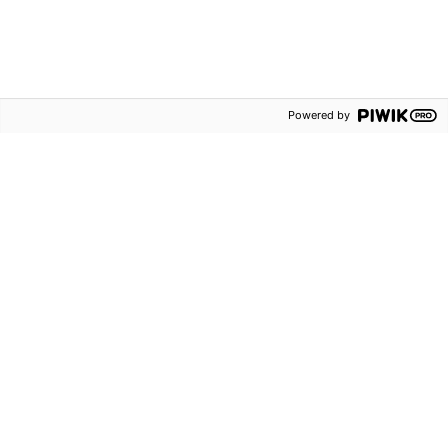
I vårt nyhetsbrev får du tips, erbjudanden och
nyheter utifrån dina intresseområden direkt i din
mejlkorg.
Detta vill jag inte missa!
Powered by