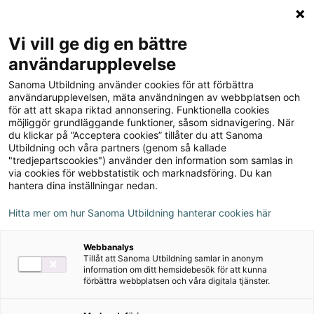
Logga in
Meny
Vi vill ge dig en bättre
Sök
användarupplevelse
på
Sanoma Utbildning använder cookies för att förbättra
webbplatsen::
MD Triumf 1A+B Lärarstöd
användarupplevelsen, mäta användningen av webbplatsen och
för att att skapa riktad annonsering. Funktionella cookies
Digital (Skollicens)
möjliggör grundläggande funktioner, såsom sidnavigering. När
du klickar på ”Acceptera cookies” tillåter du att Sanoma
Utbildning och våra partners (genom så kallade
"tredjepartscookies") använder den information som samlas in
via cookies för webbstatistik och marknadsföring. Du kan
hantera dina inställningar nedan.
Detta ingår
Hitta mer om hur Sanoma Utbildning hanterar cookies här
Ljudfiler
Webbanalys
Filmer
Tillåt att Sanoma Utbildning samlar in anonym
information om ditt hemsidebesök för att kunna
förbättra webbplatsen och våra digitala tjänster.
Övningsblad