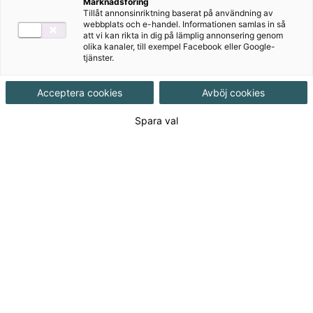
Marknadsföring
Författare
Karin Bergwik, Pernilla Falck
Tillåt annonsinriktning baserat på användning av
webbplats och e-handel. Informationen samlas in så
att vi kan rikta in dig på lämplig annonsering genom
Ämne
Matematik
olika kanaler, till exempel Facebook eller Google-
tjänster.
Målgrupp
Grundskola F-3
Acceptera cookies
Avböj cookies
Spara val
Produktinformation
Interaktivt, Upplaga 1
Utgivningsdatum
2022-01-17
Tillgänglighet
Tillgänglig
ISBN
9789152359501
Länk
Läs mer om hela serien
till