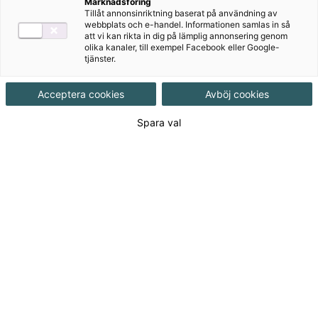
Anita Ristamäki, Kaija Häkkinen, Terhi
Marknadsföring
Tillåt annonsinriktning baserat på användning av
Kaleva, Liisa Sohlman, Sanna Patrikainen
webbplats och e-handel. Informationen samlas in så
att vi kan rikta in dig på lämplig annonsering genom
olika kanaler, till exempel Facebook eller Google-
tjänster.
Ämne
Matematik
Acceptera cookies
Avböj cookies
Målgrupp
Grundskola F-3
Spara val
Produktinformation
Häftad, Upplaga 1, 208 sidor
Utgivningsdatum
2024-02-12
Tillgänglighet
Tillgänglig
ISBN
9789152365847