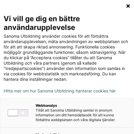
Logga in
Meny
Vi vill ge dig en bättre
Sök
användarupplevelse
på
Sanoma Utbildning använder cookies för att förbättra
webbplatsen::
Milli matematik 2A
användarupplevelsen, mäta användningen av webbplatsen och
för att att skapa riktad annonsering. Funktionella cookies
Elevbok
möjliggör grundläggande funktioner, såsom sidnavigering. När
du klickar på ”Acceptera cookies” tillåter du att Sanoma
Utbildning och våra partners (genom så kallade
"tredjepartscookies") använder den information som samlas in
via cookies för webbstatistik och marknadsföring. Du kan
hantera dina inställningar nedan.
Rekommenderas med:
Hitta mer om hur Sanoma Utbildning hanterar cookies här
Alva
Webbanalys
Bingel
Tillåt att Sanoma Utbildning samlar in anonym
information om ditt hemsidebesök för att kunna
förbättra webbplatsen och våra digitala tjänster.
Författare