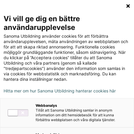
Logga in
Meny
Vi vill ge dig en bättre
Sök
användarupplevelse
på
Sanoma Utbildning använder cookies för att förbättra
webbplatsen::
New What's Up? 5
användarupplevelsen, mäta användningen av webbplatsen och
för att att skapa riktad annonsering. Funktionella cookies
Workbook
möjliggör grundläggande funktioner, såsom sidnavigering. När
du klickar på ”Acceptera cookies” tillåter du att Sanoma
Utbildning och våra partners (genom så kallade
"tredjepartscookies") använder den information som samlas in
via cookies för webbstatistik och marknadsföring. Du kan
hantera dina inställningar nedan.
Rekommenderas med:
Hitta mer om hur Sanoma Utbildning hanterar cookies här
Bingel
Webbanalys
Övningsmästaren
Tillåt att Sanoma Utbildning samlar in anonym
information om ditt hemsidebesök för att kunna
förbättra webbplatsen och våra digitala tjänster.
Författare