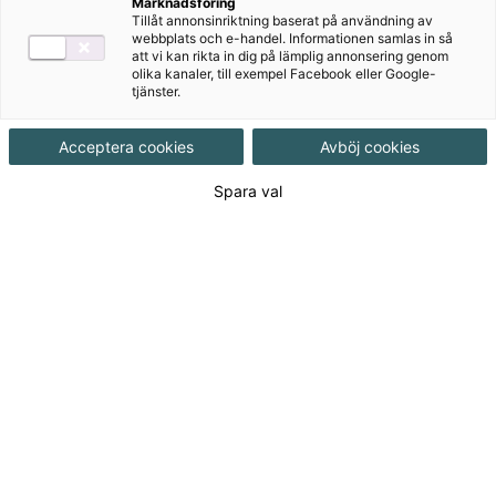
Maria Göransson, Agneta Hjälm, Karl-Erik
Marknadsföring
Tillåt annonsinriktning baserat på användning av
Widlund, Andy Cowle
webbplats och e-handel. Informationen samlas in så
att vi kan rikta in dig på lämplig annonsering genom
olika kanaler, till exempel Facebook eller Google-
tjänster.
Ämne
Engelska
Acceptera cookies
Avböj cookies
Målgrupp
Grundskola åk 4-6
Spara val
Produktinformation
Häftad, Upplaga 1, 120 sidor
Utgivningsdatum
2019-03-20
Tillgänglighet
Tillgänglig
ISBN
9789152352960