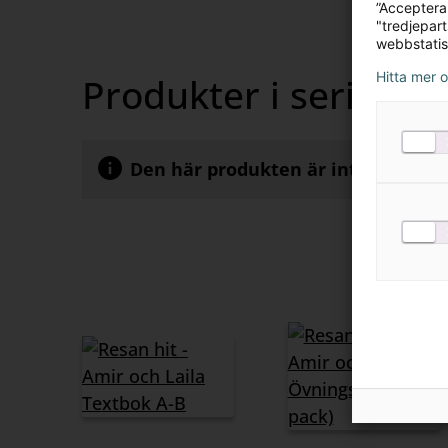
”Acceptera
innehåll
"tredjepar
webbstatis
Hitta mer 
Produkter i serien
Den här produkten är inte tillgängl