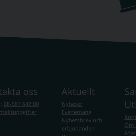
takta oss
Aktuellt
S
Ut
n:
08-587 642 00
Nyheter
ntaktuppgifter
Evenemang
Kont
Nyhetsbrev och
Om 
erbjudanden
Förs