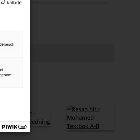
 så kallade
sidebesök
el.
g genom