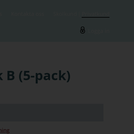
s
Kontakta oss
Skolkund
Privatkund
Logga in
 B (5-pack)
ning