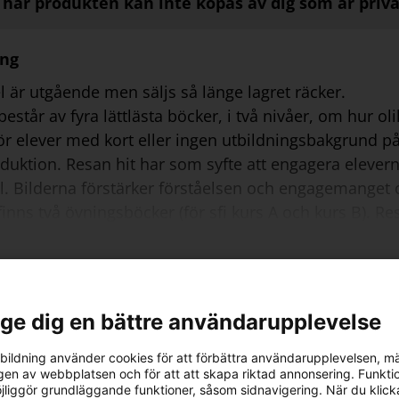
här produkten kan inte köpas av dig som är priv
ing
l är utgående men säljs så länge lagret räcker.
består av fyra lättlästa böcker, i två nivåer, om hur o
r elever med kort eller ingen utbildningsbakgrund på
duktion. Resan hit har som syfte att engagera elever
ill. Bilderna förstärker förståelsen och engagemanget 
finns två övningsböcker (för sfi kurs A och kurs B). R
 ord och fraser från textboken och därmed befäster e
mir och Lailas berättelse handlar om kärlek och att få
kontra individens behov.
l ge dig en bättre användarupplevelse
ildning använder cookies för att förbättra användarupplevelsen, m
en av webbplatsen och för att att skapa riktad annonsering. Funktio
ästaren
jliggör grundläggande funktioner, såsom sidnavigering. När du klick