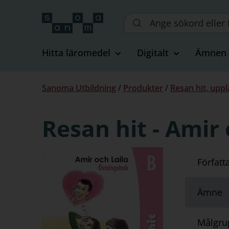
Sök
på
webbplatsen::
Hitta läromedel
Digitalt
Ämnen
Du
Sanoma Utbildning
/
Produkter
/
Resan hit, uppl
är
här:
Resan hit - Amir
Författ
Ämne
Målgru