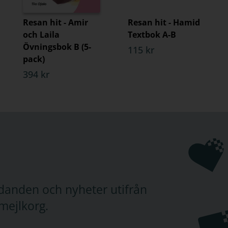
Resan hit - Amir
Resan hit - Hamid
och Laila
Textbok A-B
Övningsbok B (5-
115 kr
pack)
394 kr
judanden och nyheter utifrån
mejlkorg.