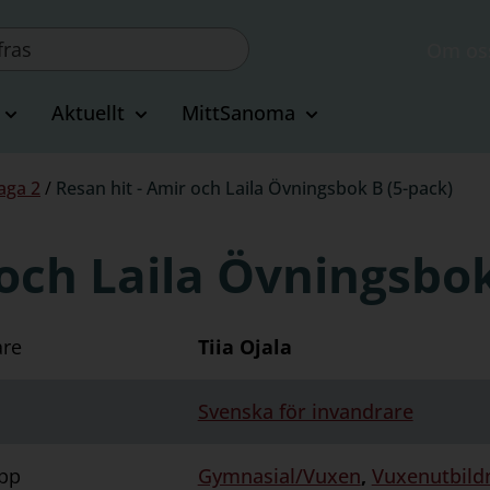
Om os
Aktuellt
MittSanoma
aga 2
/
Resan hit - Amir och Laila Övningsbok B (5-pack)
 och Laila Övningsbok
are
Tiia Ojala
Svenska för invandrare
pp
Gymnasial/Vuxen
,
Vuxenutbild