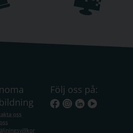
anoma
Följ oss på:
bildning
akta oss
oss
äljningsvillkor