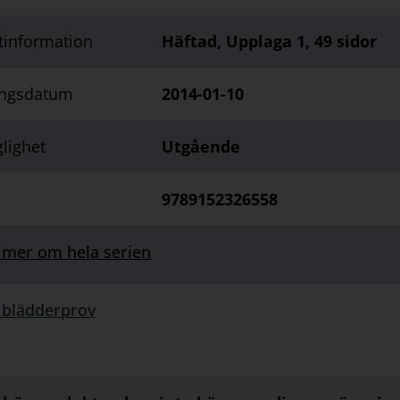
tinformation
Häftad, Upplaga 1, 49 sidor
ingsdatum
2014-01-10
glighet
Utgående
9789152326558
 mer om hela serien
 blädderprov
rprov: