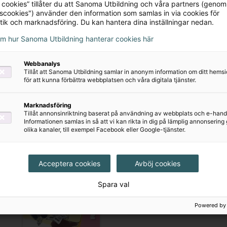
 cookies” tillåter du att Sanoma Utbildning och våra partners (genom
tscookies") använder den information som samlas in via cookies för
tik och marknadsföring. Du kan hantera dina inställningar nedan.
om hur Sanoma Utbildning hanterar cookies här
Webbanalys
Tillåt att Sanoma Utbildning samlar in anonym information om ditt hem
för att kunna förbättra webbplatsen och våra digitala tjänster.
ig för köp av dig som är privatkund
Marknadsföring
Tillåt annonsinriktning baserat på användning av webbplats och e-hand
Informationen samlas in så att vi kan rikta in dig på lämplig annonserin
olika kanaler, till exempel Facebook eller Google-tjänster.
Acceptera cookies
Avböj cookies
Spara val
Powered by