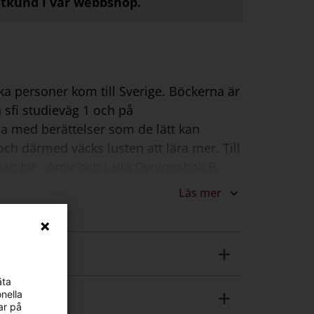
atkund i vår webbshop.
lika personer kom till Sverige. Böckerna är
 sfi studieväg 1 och på
na med berättelser som de lätt kan
och därmed väcks lusten att lära mer. Till
esan hit - Amir och Laila Övningsbok B
leverna både det skrivna och muntliga
Läs mer
 välja sin partner själv, om heder och
äta
nella
ar på