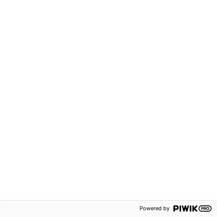
1100 kr
62 kr
Robin åk 2 Lärarpaket
Robin åk 2 Läxbok 2A
(tryckt + digital)
Grundskola F-3
Grundskola F-3
Häftad
Hybridpaket
ISBN:
9789152353370
ISBN:
9789152358344
Svenska
Svenska
Powered by