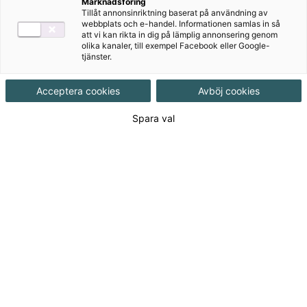
Marknadsföring
Tillåt annonsinriktning baserat på användning av
webbplats och e-handel. Informationen samlas in så
att vi kan rikta in dig på lämplig annonsering genom
olika kanaler, till exempel Facebook eller Google-
tjänster.
Acceptera cookies
Avböj cookies
Rekommenderas med
Spara val
Bingel
Författare
Pernilla Gesén
Ämne
Svenska
Målgrupp
Grundskola F-3
Produktinformation