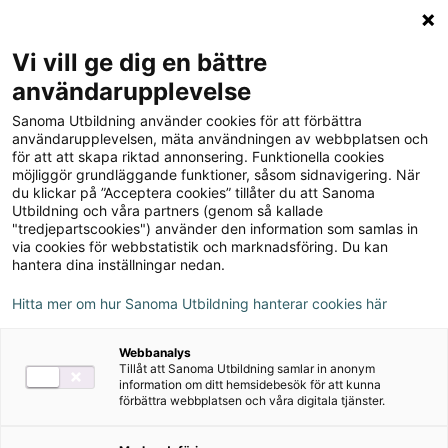
Logga in
Meny
Vi vill ge dig en bättre
Sök
användarupplevelse
på
Sanoma Utbildning använder cookies för att förbättra
webbplatsen::
Robin åk 1 Läsebok röd
användarupplevelsen, mäta användningen av webbplatsen och
för att att skapa riktad annonsering. Funktionella cookies
Hjälp, en robot!
möjliggör grundläggande funktioner, såsom sidnavigering. När
du klickar på ”Acceptera cookies” tillåter du att Sanoma
Utbildning och våra partners (genom så kallade
"tredjepartscookies") använder den information som samlas in
via cookies för webbstatistik och marknadsföring. Du kan
hantera dina inställningar nedan.
Hitta mer om hur Sanoma Utbildning hanterar cookies här
Webbanalys
Tillåt att Sanoma Utbildning samlar in anonym
information om ditt hemsidebesök för att kunna
förbättra webbplatsen och våra digitala tjänster.