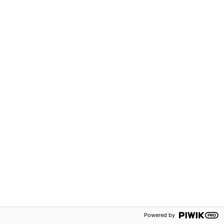
Svenska
Svenska
1100 kr
62 kr
Robin åk 2 Lärarpaket
Robin åk 2 Läxbok 2A
(tryckt + digital)
Grundskola F-3
Grundskola F-3
Häftad
Powered by
Hybridpaket
ISBN:
9789152353370