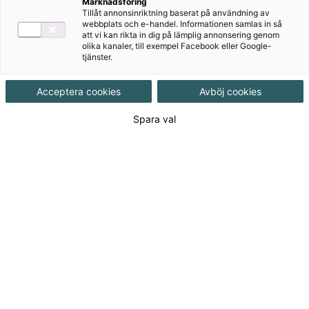
Marknadsföring
Tillåt annonsinriktning baserat på användning av
webbplats och e-handel. Informationen samlas in så
att vi kan rikta in dig på lämplig annonsering genom
olika kanaler, till exempel Facebook eller Google-
tjänster.
Acceptera cookies
Avböj cookies
Spara val
Rekommenderas med
Bingel
Författare
Pernilla Gesén
Ämne
Svenska
Målgrupp
Grundskola F-3