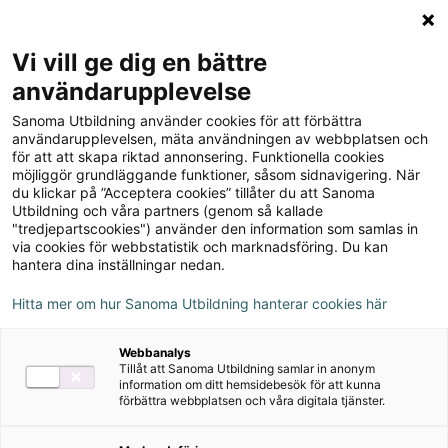
Logga in
Meny
Vi vill ge dig en bättre
Sök
användarupplevelse
på
Sanoma Utbildning använder cookies för att förbättra
webbplatsen::
Robin åk 2 Läsebok röd
användarupplevelsen, mäta användningen av webbplatsen och
för att att skapa riktad annonsering. Funktionella cookies
onlinebok Kolla, en
möjliggör grundläggande funktioner, såsom sidnavigering. När
du klickar på ”Acceptera cookies” tillåter du att Sanoma
tidsmaskin!
Utbildning och våra partners (genom så kallade
"tredjepartscookies") använder den information som samlas in
via cookies för webbstatistik och marknadsföring. Du kan
hantera dina inställningar nedan.
Hitta mer om hur Sanoma Utbildning hanterar cookies här
Webbanalys
Tillåt att Sanoma Utbildning samlar in anonym
information om ditt hemsidebesök för att kunna
förbättra webbplatsen och våra digitala tjänster.