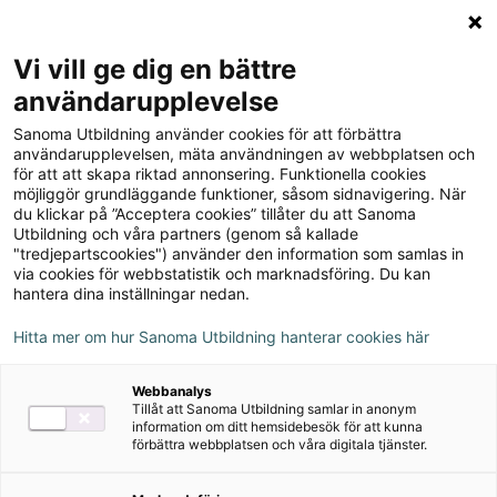
Logga in
Meny
Vi vill ge dig en bättre
Sök
användarupplevelse
på
Sanoma Utbildning använder cookies för att förbättra
webbplatsen::
Robin åk 2 Arbetsbok
användarupplevelsen, mäta användningen av webbplatsen och
för att att skapa riktad annonsering. Funktionella cookies
möjliggör grundläggande funktioner, såsom sidnavigering. När
du klickar på ”Acceptera cookies” tillåter du att Sanoma
Utbildning och våra partners (genom så kallade
"tredjepartscookies") använder den information som samlas in
via cookies för webbstatistik och marknadsföring. Du kan
hantera dina inställningar nedan.
Hitta mer om hur Sanoma Utbildning hanterar cookies här
Webbanalys
Tillåt att Sanoma Utbildning samlar in anonym
information om ditt hemsidebesök för att kunna
förbättra webbplatsen och våra digitala tjänster.