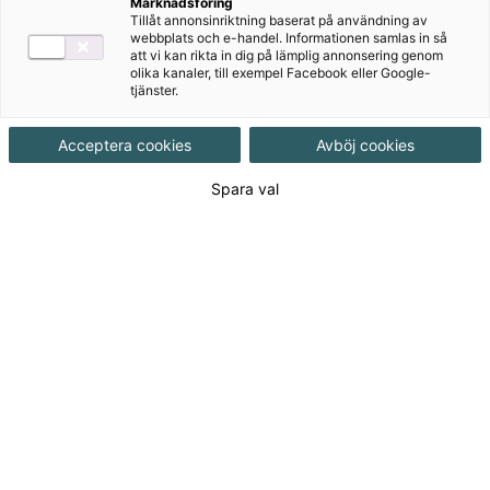
Marknadsföring
Tillåt annonsinriktning baserat på användning av
webbplats och e-handel. Informationen samlas in så
att vi kan rikta in dig på lämplig annonsering genom
olika kanaler, till exempel Facebook eller Google-
Rekommenderas med
tjänster.
Bingel
Acceptera cookies
Avböj cookies
Författare
Spara val
Anna Wickström, Kristina Åsenius
Ämne
Svenska
Målgrupp
Grundskola F-3
Produktinformation
Häftad, Upplaga 1
Utgivningsdatum
2019-08-15