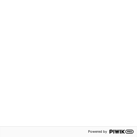
1100 kr
62 kr
Robin åk 2 Lärarpaket
Robin åk 2 Läxbok 2A
(tryckt + digital)
Grundskola F-3
Grundskola F-3
Häftad
Hybridpaket
ISBN:
9789152353370
ISBN:
9789152358344
Svenska
Svenska
Powered by