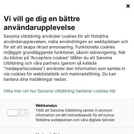
Logga in
Meny
Vi vill ge dig en bättre
Sök
användarupplevelse
på
Sanoma Utbildning använder cookies för att förbättra
webbplatsen::
Robin åk 2 Lärarguide,
användarupplevelsen, mäta användningen av webbplatsen och
för att att skapa riktad annonsering. Funktionella cookies
upplaga 2
möjliggör grundläggande funktioner, såsom sidnavigering. När
du klickar på ”Acceptera cookies” tillåter du att Sanoma
Utbildning och våra partners (genom så kallade
"tredjepartscookies") använder den information som samlas in
via cookies för webbstatistik och marknadsföring. Du kan
hantera dina inställningar nedan.
Hitta mer om hur Sanoma Utbildning hanterar cookies här
Webbanalys
Tillåt att Sanoma Utbildning samlar in anonym
information om ditt hemsidebesök för att kunna
förbättra webbplatsen och våra digitala tjänster.