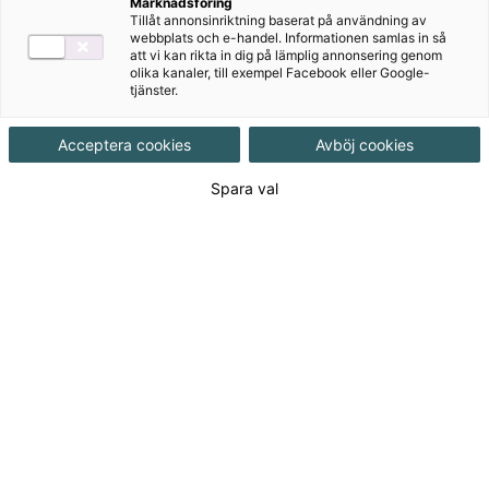
Marknadsföring
Tillåt annonsinriktning baserat på användning av
webbplats och e-handel. Informationen samlas in så
att vi kan rikta in dig på lämplig annonsering genom
olika kanaler, till exempel Facebook eller Google-
tjänster.
Acceptera cookies
Avböj cookies
Detta ingår
Spara val
Kopieringsunderlag
Prov
Författare
Anna Wickström, Kristina Åsenius
Ämne
Svenska
Målgrupp
Grundskola F-3