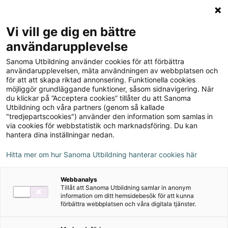
Logga in
Meny
Vi vill ge dig en bättre
Sök
användarupplevelse
på
Sanoma Utbildning använder cookies för att förbättra
webbplatsen::
Spegla språket 9 Elevpaket
användarupplevelsen, mäta användningen av webbplatsen och
för att att skapa riktad annonsering. Funktionella cookies
(Grundbok + Textsamling)
möjliggör grundläggande funktioner, såsom sidnavigering. När
du klickar på ”Acceptera cookies” tillåter du att Sanoma
Utbildning och våra partners (genom så kallade
"tredjepartscookies") använder den information som samlas in
via cookies för webbstatistik och marknadsföring. Du kan
hantera dina inställningar nedan.
Hitta mer om hur Sanoma Utbildning hanterar cookies här
Författare
Laila M Guvå, Åse Wewel
Webbanalys
Tillåt att Sanoma Utbildning samlar in anonym
Ämne
Svenska
information om ditt hemsidebesök för att kunna
förbättra webbplatsen och våra digitala tjänster.
Målgrupp
Grundskola 7-9