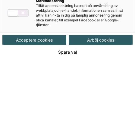
Marknadsföring
Tillåt annonsinriktning baserat på användning av
webbplats och e-handel. Informationen samlas in så
att vi kan rikta in dig på lämplig annonsering genom
Produktinformation
Paket, Upplaga 1
olika kanaler, till exempel Facebook eller Google-
tjänster.
Utgivningsdatum
2020-12-11
Acceptera cookies
Avböj cookies
Tillgänglighet
Tillgänglig
Spara val
ISBN
9789152362228
Länk
Läs mer om hela serien
till
serie:
566
kr
(Exkl. moms)
Logga in för att lägga i varukorg