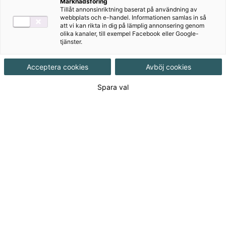
Marknadsföring
Tillåt annonsinriktning baserat på användning av
Produktinformation
webbplats och e-handel. Informationen samlas in så
att vi kan rikta in dig på lämplig annonsering genom
Häftad, Upplaga 1, 48 sidor
olika kanaler, till exempel Facebook eller Google-
tjänster.
Utgivningsdatum
2011-02-18
Acceptera cookies
Avböj cookies
Spara val
Tillgänglighet
Tillgänglig
ISBN
9789162298364
Länk
Läs mer om hela serien
till
serie:
Länk
Läs blädderprov
till
blädderprov: