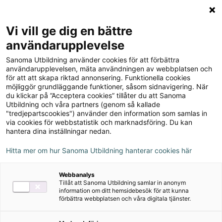
Logga in
Meny
Vi vill ge dig en bättre
Sök
användarupplevelse
på
Sanoma Utbildning använder cookies för att förbättra
webbplatsen::
Upptäck orden Bildordbok
användarupplevelsen, mäta användningen av webbplatsen och
för att att skapa riktad annonsering. Funktionella cookies
för sva år 6-9
möjliggör grundläggande funktioner, såsom sidnavigering. När
du klickar på ”Acceptera cookies” tillåter du att Sanoma
Utbildning och våra partners (genom så kallade
"tredjepartscookies") använder den information som samlas in
via cookies för webbstatistik och marknadsföring. Du kan
hantera dina inställningar nedan.
Författare
Britt Klintenberg
Hitta mer om hur Sanoma Utbildning hanterar cookies här
Webbanalys
Ämne
Svenska
, Svenska som andraspråk
Tillåt att Sanoma Utbildning samlar in anonym
information om ditt hemsidebesök för att kunna
förbättra webbplatsen och våra digitala tjänster.
Målgrupp
Grundskola 7-9
,
Grundskola åk 4-6