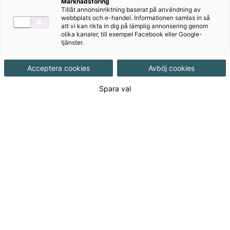
Marknadsföring
Tillåt annonsinriktning baserat på användning av
Digitalt
webbplats och e-handel. Informationen samlas in så
att vi kan rikta in dig på lämplig annonsering genom
olika kanaler, till exempel Facebook eller Google-
tjänster.
Övningsmästaren
Acceptera cookies
Avböj cookies
Digitalt
Spara val
Onlinebok
Vår onlinebok är en digital kopia av den tryckta boken
och har i de flesta fall ljud. Det går inte att skriva
direkt i boken men det finns en anteckningsfunktion
bredvid. Onlineboken är tillgänglig från valfri dator
eller surfplatta med internetuppkoppling.
Produkter i serien