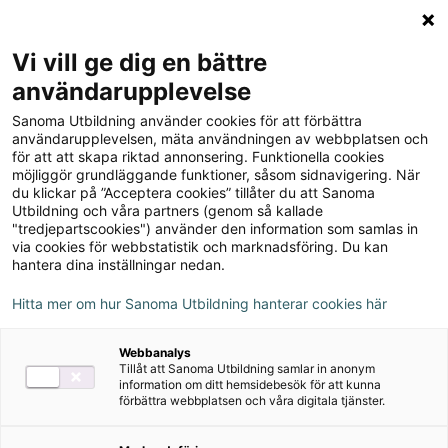
Logga in
Meny
Vi vill ge dig en bättre
Sök
användarupplevelse
på
Upptäck orden - en
Sanoma Utbildning använder cookies för att förbättra
webbplatsen::
användarupplevelsen, mäta användningen av webbplatsen och
bildordbok i svenska,
för att att skapa riktad annonsering. Funktionella cookies
möjliggör grundläggande funktioner, såsom sidnavigering. När
upplaga 1
du klickar på ”Acceptera cookies” tillåter du att Sanoma
Utbildning och våra partners (genom så kallade
"tredjepartscookies") använder den information som samlas in
via cookies för webbstatistik och marknadsföring. Du kan
Om serien
hantera dina inställningar nedan.
Hitta mer om hur Sanoma Utbildning hanterar cookies här
Ljudfiler
Webbanalys
Tillåt att Sanoma Utbildning samlar in anonym
information om ditt hemsidebesök för att kunna
förbättra webbplatsen och våra digitala tjänster.
Nedladdningsbart material