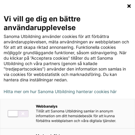
Logga in
Meny
Vi vill ge dig en bättre
Sök
användarupplevelse
på
Sanoma Utbildning använder cookies för att förbättra
webbplatsen::
¡Vale! 7 Textboken inkl.
användarupplevelsen, mäta användningen av webbplatsen och
för att att skapa riktad annonsering. Funktionella cookies
ljudfiler och elevwebb
möjliggör grundläggande funktioner, såsom sidnavigering. När
du klickar på ”Acceptera cookies” tillåter du att Sanoma
Utbildning och våra partners (genom så kallade
"tredjepartscookies") använder den information som samlas in
via cookies för webbstatistik och marknadsföring. Du kan
hantera dina inställningar nedan.
Hitta mer om hur Sanoma Utbildning hanterar cookies här
Webbanalys
Tillåt att Sanoma Utbildning samlar in anonym
information om ditt hemsidebesök för att kunna
förbättra webbplatsen och våra digitala tjänster.