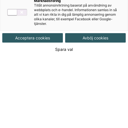
Marknadsföring
Tillåt annonsinriktning baserat på användning av
webbplats och e-handel. Informationen samlas in så
att vi kan rikta in dig på lämplig annonsering genom
olika kanaler, till exempel Facebook eller Google-
tjänster.
Acceptera cookies
Avböj cookies
Författare
Spara val
Örjan Hansson, Inmaculada Moreno Teva
Ämne
Spanska
Målgrupp
Grundskola 7-9
,
Grundskola åk 4-6
Produktinformation
Häftad, Upplaga 1, 94 sidor