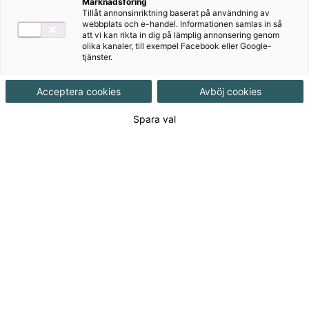
Marknadsföring
kontakta oss
.
Tillåt annonsinriktning baserat på användning av
webbplats och e-handel. Informationen samlas in så
att vi kan rikta in dig på lämplig annonsering genom
olika kanaler, till exempel Facebook eller Google-
tjänster.
Fyll i dina uppgifter
Fält markerade med * är obligatoriska.
Acceptera cookies
Avböj cookies
*
Spara val
Skola
*
Adress
*
Postnummer