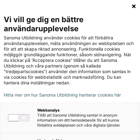
Logga in
Meny
Vi vill ge dig en bättre
Sök
användarupplevelse
på
Sanoma Utbildning använder cookies för att förbättra
webbplatsen::
Beställ LexiaProvia
användarupplevelsen, mäta användningen av webbplatsen och
för att att skapa riktad annonsering. Funktionella cookies
möjliggör grundläggande funktioner, såsom sidnavigering. När
Ett unikt och beprövat program för läs- och
du klickar på ”Acceptera cookies” tillåter du att Sanoma
Utbildning och våra partners (genom så kallade
skrivinlärning för elever i behov av särskilt
"tredjepartscookies") använder den information som samlas in
stöd.
via cookies för webbstatistik och marknadsföring. Du kan
hantera dina inställningar nedan.
Hitta mer om hur Sanoma Utbildning hanterar cookies här
Vill du beställa LexiaProvia, fyll i dina uppgifter
så kommer vi att lägga in er licens och fakturera
Webbanalys
er för den. Abonnemanget förnyas automatiskt
Tillåt att Sanoma Utbildning samlar in anonym
inför varje förnyelseperiod om det inte sägs upp
information om ditt hemsidebesök för att kunna
förbättra webbplatsen och våra digitala tjänster.
senast 30 dagar innan den nya perioden börjar.
Om du undrar något om nya licensmodellen,