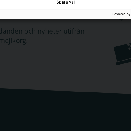
Spara val
Powered by
judanden och nyheter utifrån
mejlkorg.