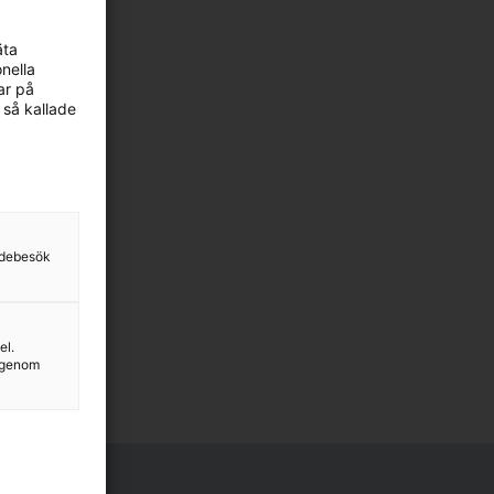
äta
nella
ar på
 så kallade
sidebesök
el.
g genom