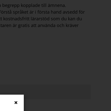
ch begrepp kopplade till ämnena.
rstå språket är i första hand avsedd för
tt kostnadsfritt lärarstöd som du kan du
aren är gratis att använda och kräver