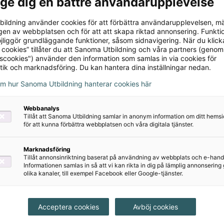
l ge dig en bättre användarupplevelse
ildning använder cookies för att förbättra användarupplevelsen, m
en av webbplatsen och för att att skapa riktad annonsering. Funktio
jliggör grundläggande funktioner, såsom sidnavigering. När du klick
 cookies” tillåter du att Sanoma Utbildning och våra partners (genom
tscookies") använder den information som samlas in via cookies för
tik och marknadsföring. Du kan hantera dina inställningar nedan.
om hur Sanoma Utbildning hanterar cookies här
Webbanalys
Tillåt att Sanoma Utbildning samlar in anonym information om ditt hem
för att kunna förbättra webbplatsen och våra digitala tjänster.
Marknadsföring
Tillåt annonsinriktning baserat på användning av webbplats och e-hand
Informationen samlas in så att vi kan rikta in dig på lämplig annonserin
olika kanaler, till exempel Facebook eller Google-tjänster.
Acceptera cookies
Avböj cookies