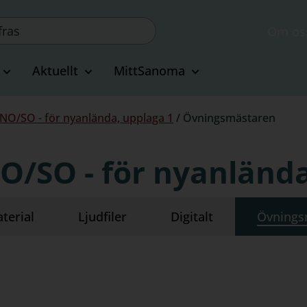
Om os
Aktuellt
MittSanoma
 NO/SO - för nyanlända, upplaga 1
/
Övningsmästaren
O/SO - för nyanlända
terial
Ljudfiler
Digitalt
Övnings