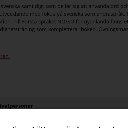
ig svenska samtidigt som de lär sig att använda ord o
utvecklande med fokus på svenska som andraspråk. Fö
tion. Till Förstå språket NO/SO för nyanlända finns e
rdighetsträning som kompletterar boken. Övningsmäst
aren.
rivatpersoner