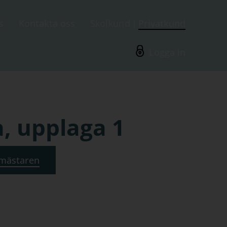
s
Kontakta oss
Skolkund
Privatkund
Logga in
, upplaga 1
mästaren