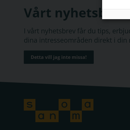
Vårt nyhetsbrev
I vårt nyhetsbrev får du tips, erb
dina intresseområden direkt i din 
Detta vill jag inte missa!