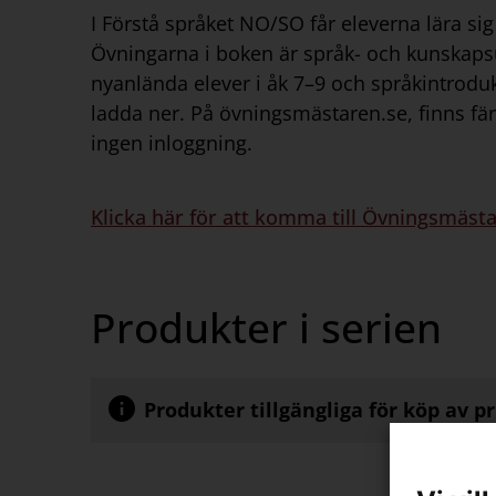
I Förstå språket NO/SO får eleverna lära s
Övningarna i boken är språk- och kunskaps
nyanlända elever i åk 7–9 och språkintroduk
ladda ner. På övningsmästaren.se, finns fä
ingen inloggning.
Klicka här för att komma till Övningsmäst
Produkter i serien
Produkter tillgängliga för köp av p