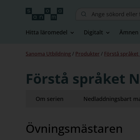
Sök
på
webbplatsen::
Hitta läromedel
Digitalt
Ämnen
Du
Sanoma Utbildning
/
Produkter
/
Förstå språket
är
här:
Förstå språket N
Om serien
Nedladdningsbart ma
Övningsmästaren