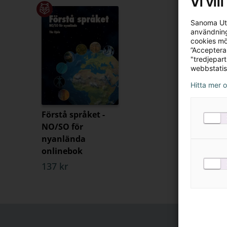
Vi vil
Sanoma Utb
användning
cookies mö
”Acceptera
"tredjepar
webbstatis
Hitta mer 
Förstå språket -
NO/SO för
nyanlända
onlinebok
137 kr