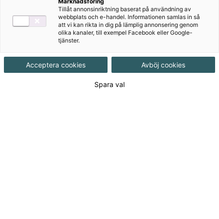
Marknadsföring
Tillåt annonsinriktning baserat på användning av
webbplats och e-handel. Informationen samlas in så
att vi kan rikta in dig på lämplig annonsering genom
olika kanaler, till exempel Facebook eller Google-
tjänster.
Acceptera cookies
Avböj cookies
Författare
Margareta Picetti, Pernilla Falck
Spara val
Ämne
Matematik
Målgrupp
Grundskola åk 4-6
Produktinformation
Häftad, Upplaga 2, 32 sidor
Utgivningsdatum
2011-07-25