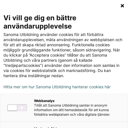
Logga in
Meny
Vi vill ge dig en bättre
Sök
användarupplevelse
på
Sanoma Utbildning använder cookies för att förbättra
webbplatsen::
Matte Direkt Borgen
användarupplevelsen, mäta användningen av webbplatsen och
för att att skapa riktad annonsering. Funktionella cookies
Läxbok 4A
möjliggör grundläggande funktioner, såsom sidnavigering. När
du klickar på ”Acceptera cookies” tillåter du att Sanoma
Utbildning och våra partners (genom så kallade
"tredjepartscookies") använder den information som samlas in
via cookies för webbstatistik och marknadsföring. Du kan
hantera dina inställningar nedan.
Hitta mer om hur Sanoma Utbildning hanterar cookies här
Webbanalys
Tillåt att Sanoma Utbildning samlar in anonym
information om ditt hemsidebesök för att kunna
förbättra webbplatsen och våra digitala tjänster.