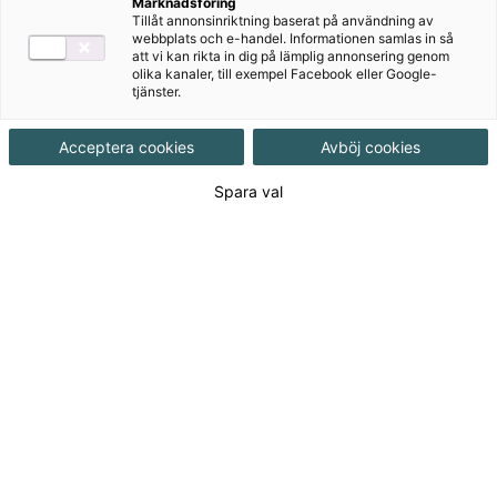
Marknadsföring
Tillåt annonsinriktning baserat på användning av
webbplats och e-handel. Informationen samlas in så
att vi kan rikta in dig på lämplig annonsering genom
Produktinformation
olika kanaler, till exempel Facebook eller Google-
tjänster.
Häftad, Upplaga 2, 48 sidor
Acceptera cookies
Avböj cookies
Utgivningsdatum
2013-10-24
Spara val
Tillgänglighet
Tillgänglig
ISBN
9789152325452
Länk
Läs mer om hela serien
till
serie:
Länk
Läs blädderprov
till
blädderprov: