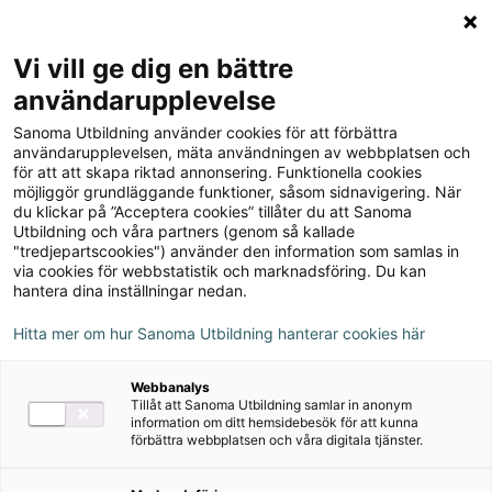
Logga in
Meny
Vi vill ge dig en bättre
Sök
användarupplevelse
på
Sanoma Utbildning använder cookies för att förbättra
webbplatsen::
Matte Direkt Borgen Mera
användarupplevelsen, mäta användningen av webbplatsen och
för att att skapa riktad annonsering. Funktionella cookies
Rustkammaren 4B (5-pack)
möjliggör grundläggande funktioner, såsom sidnavigering. När
du klickar på ”Acceptera cookies” tillåter du att Sanoma
Utbildning och våra partners (genom så kallade
"tredjepartscookies") använder den information som samlas in
via cookies för webbstatistik och marknadsföring. Du kan
hantera dina inställningar nedan.
Hitta mer om hur Sanoma Utbildning hanterar cookies här
Författare
Margareta Picetti
Webbanalys
Tillåt att Sanoma Utbildning samlar in anonym
Ämne
Matematik
information om ditt hemsidebesök för att kunna
förbättra webbplatsen och våra digitala tjänster.
Målgrupp
Grundskola åk 4-6