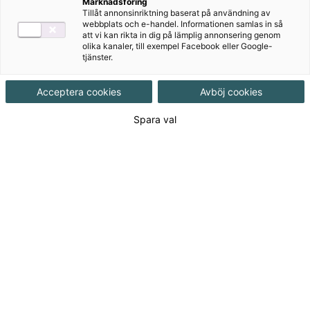
Marknadsföring
Tillåt annonsinriktning baserat på användning av
Produktinformation
Häftad, Upplaga 1
webbplats och e-handel. Informationen samlas in så
att vi kan rikta in dig på lämplig annonsering genom
olika kanaler, till exempel Facebook eller Google-
tjänster.
Utgivningsdatum
2012-11-12
Acceptera cookies
Avböj cookies
Tillgänglighet
Utgående
Spara val
ISBN
9789152308905
Länk
Läs mer om hela serien
till
serie:
530
kr
(Exkl. moms)
Logga in för att lägga i varukorg