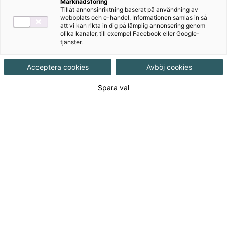
Marknadsföring
Tillåt annonsinriktning baserat på användning av
webbplats och e-handel. Informationen samlas in så
att vi kan rikta in dig på lämplig annonsering genom
olika kanaler, till exempel Facebook eller Google-
tjänster.
Acceptera cookies
Avböj cookies
Författare
Britta Mangili, Serena Prina
Spara val
Ämne
Italienska
Målgrupp
Gymnasial/Vuxen
,
Vuxenutbildning
Produktinformation
Häftad, Upplaga 1, 32 sidor
Utgivningsdatum
2007-05-16