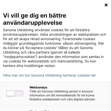
Logga in
Meny
Vi vill ge dig en bättre
Sök
användarupplevelse
på
Sanoma Utbildning använder cookies för att förbättra
webbplatsen::
Prego 2 Facit
användarupplevelsen, mäta användningen av webbplatsen och
för att att skapa riktad annonsering. Funktionella cookies
möjliggör grundläggande funktioner, såsom sidnavigering. När
du klickar på ”Acceptera cookies” tillåter du att Sanoma
Utbildning och våra partners (genom så kallade
"tredjepartscookies") använder den information som samlas in
via cookies för webbstatistik och marknadsföring. Du kan
hantera dina inställningar nedan.
Hitta mer om hur Sanoma Utbildning hanterar cookies här
Webbanalys
Tillåt att Sanoma Utbildning samlar in anonym
information om ditt hemsidebesök för att kunna
förbättra webbplatsen och våra digitala tjänster.