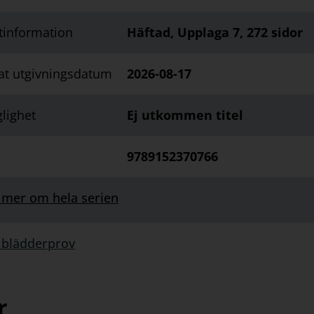
tinformation
Häftad, Upplaga 7, 272 sidor
at utgivningsdatum
2026-08-17
glighet
Ej utkommen titel
9789152370766
 mer om hela serien
 blädderprov
rprov:
r