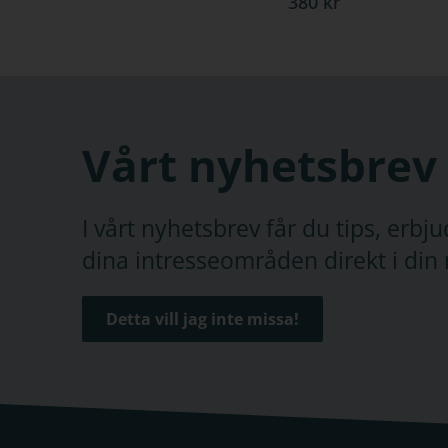
380 kr
projekt i 
genomföran
Grund
Övning
Paket
–
Vårt nyhetsbrev
I vårt nyhetsbrev får du tips, erb
dina intresseområden direkt i din 
Detta vill jag inte missa!