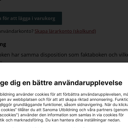
 för att lägga i varukorg
 användarkonto?
Skapa lärarkonto (skolkund)
ing
ken har samma disposition som faktaboken och vilket 
t:
 som arbetsform
ra projekt
l ge dig en bättre användarupplevelse
 projekt
ildning använder cookies för att förbättra användarupplevelsen, m
ra projekt
en av webbplatsen och för att att skapa riktad annonsering. Funktio
jliggör grundläggande funktioner, såsom sidnavigering. När du klick
 projekt och nyttorealisering
 cookies” tillåter du att Sanoma Utbildning och våra partners (genom
tscookies") använder den information som samlas in via cookies för
verksamhet
tik och marknadsföring. Du kan hantera dina inställningar nedan.
 via:
Bokus