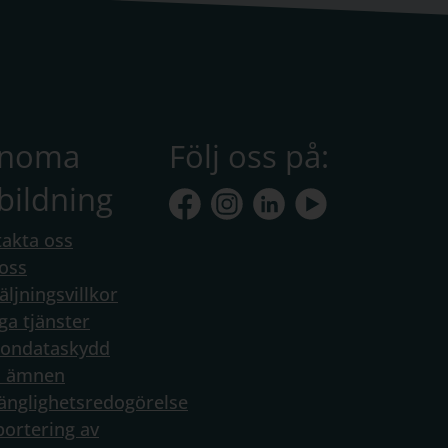
anoma
Följ oss på:
bildning
akta oss
oss
äljningsvillkor
ga tjänster
sondataskydd
a ämnen
gänglighetsredogörelse
ortering av