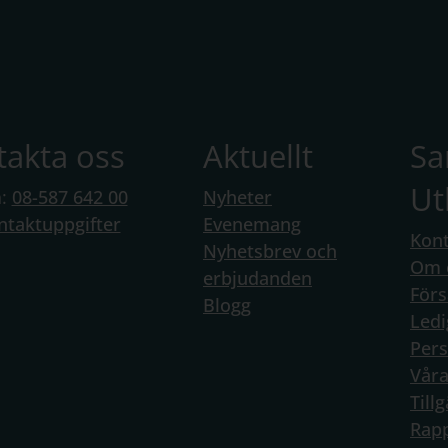
takta oss
Aktuellt
S
Ut
n:
08-587 642 00
Nyheter
ntaktuppgifter
Evenemang
Kont
Nyhetsbrev och
Om 
erbjudanden
Förs
Blogg
Ledi
Per
Vår
Till
Rapp