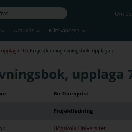
Om os
Aktuellt
MittSanoma
, upplaga 10
/
Projektledning övningsbok, upplaga 7
vningsbok, upplaga 
are
Bo Tonnquist
Projektledning
pp
Högskola Universitet