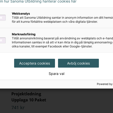
om hur Sanoma Utbildning hanterar cookies här
tel omfattar:
ions- och studiefrågor som kan användas som stöd i l
Webbanalys
ngsbart material
Tillåt att Sanoma Utbildning samlar in anonym information om ditt hem
r på tillämpad projektmetodik och ledarskap som byg
för att kunna förbättra webbplatsen och våra digitala tjänster.
ledning. Till flera av övningarna finns lösningsförslag
Marknadsföring
odeller och tester för projekt- och självutvärderinga
Tillåt annonsinriktning baserat på användning av webbplats och e-hand
Informationen samlas in så att vi kan rikta in dig på lämplig annonserin
olika kanaler, till exempel Facebook eller Google-tjänster.
nera föreläsningar med övningar och gemensamma gr
. Det stöds av modern forskning inom pedagogik och k
Acceptera cookies
Avböj cookies
ar på föreläsningar och läsa och jobba i böcker är eff
Kommande
et kanske tar längre tid men chansen att kunskapen si
Spara val
nderas med:
Powered by
smästaren
Projektledning
Upplaga 10 Paket
erien Projektledning
741 kr
ning är en komplett serie som ger kunskap och verktyg