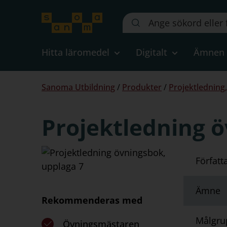
Sök
på
webbplatsen::
Hitta läromedel
Digitalt
Ämnen
Du
Sanoma Utbildning
/
Produkter
/
Projektledning
är
här:
Projektledning ö
Författ
Ämne
Rekommenderas med
Målgru
Övningsmästaren