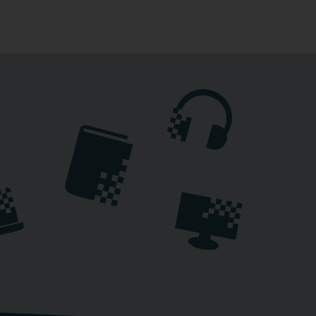
från analys och planering till
itionella och agila arbetssätt.