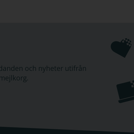
praktiken. Innehållet täcker hela projektets livscykel – 
de, avslut och nyttorealisering – och kombinerar trad
bok
– förstå teorin, metoderna och helheten
sbok
– träna, reflektera och fördjupa kunskapen
 få ett komplett och färdigt upplägg
judanden och nyheter utifrån
mejlkorg.