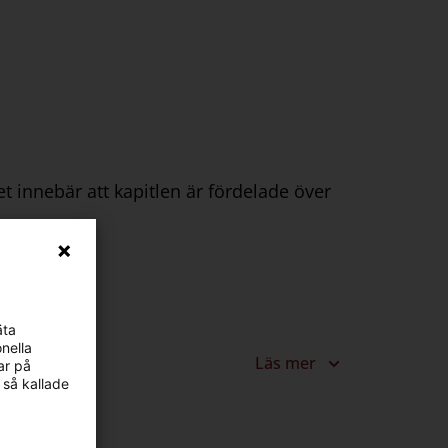
innebär att kapitlen är fördelade över
äta
nella
Läs mer
ar på
 så kallade