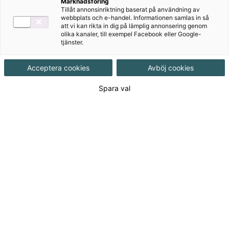
Marknadsföring
Tillåt annonsinriktning baserat på användning av
webbplats och e-handel. Informationen samlas in så
Målgrupp
Gymnasial/Vuxen
att vi kan rikta in dig på lämplig annonsering genom
olika kanaler, till exempel Facebook eller Google-
tjänster.
Produktinformation
Pdf-fil, Upplaga 3
Acceptera cookies
Avböj cookies
Utgivningsdatum
2022-05-18
Spara val
Tillgänglighet
Tillgänglig
ISBN
9789152361481
Länk
Läs mer om hela serien
till
serie:
Länk
Läs blädderprov
till