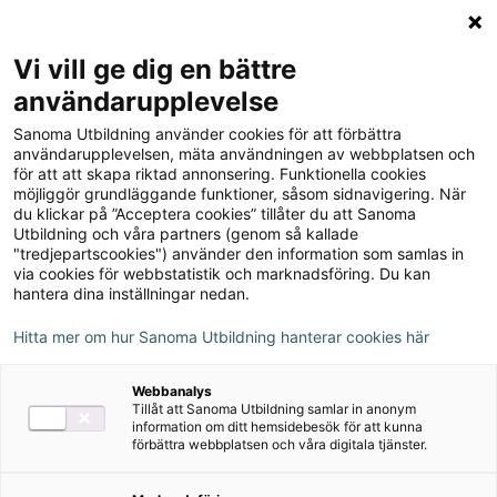
Logga in
Meny
Vi vill ge dig en bättre
Sök
användarupplevelse
på
Sanoma Utbildning använder cookies för att förbättra
webbplatsen::
Språkvägen sfi C
användarupplevelsen, mäta användningen av webbplatsen och
för att att skapa riktad annonsering. Funktionella cookies
Lärarhandledning (pdf), ny
möjliggör grundläggande funktioner, såsom sidnavigering. När
du klickar på ”Acceptera cookies” tillåter du att Sanoma
upplaga
Utbildning och våra partners (genom så kallade
"tredjepartscookies") använder den information som samlas in
via cookies för webbstatistik och marknadsföring. Du kan
hantera dina inställningar nedan.
Hitta mer om hur Sanoma Utbildning hanterar cookies här
Författare
Webbanalys
Tillåt att Sanoma Utbildning samlar in anonym
Ulrika Ekblad, Caroline Söderqvist
information om ditt hemsidebesök för att kunna
förbättra webbplatsen och våra digitala tjänster.
Ämne
Svenska för invandrare