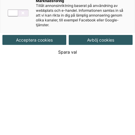
Marknadsföring
→
Beställ utvärderingsexemplar
Tillåt annonsinriktning baserat på användning av
webbplats och e-handel. Informationen samlas in så
att vi kan rikta in dig på lämplig annonsering genom
olika kanaler, till exempel Facebook eller Google-
tjänster.
Våra läromedel i matematik för åk
Acceptera cookies
Avböj cookies
4-6
Spara val
Här hittar du våra läromedel i matematik för
mellanstadiet. Vårt utbud omfattar både tryckta
matteböcker och digitala läromedel och komplement
för elever och lärare.
Aktuellt
Matte Direkt 5A Läxbok
Synnöve Carlsson