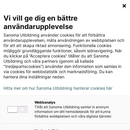
Logga in
Meny
Vi vill ge dig en bättre
Sök
användarupplevelse
på
Sanoma Utbildning använder cookies för att förbättra
webbplatsen::
Läromedel i matematik för
användarupplevelsen, mäta användningen av webbplatsen och
för att att skapa riktad annonsering. Funktionella cookies
åk 4-6
möjliggör grundläggande funktioner, såsom sidnavigering. När
du klickar på ”Acceptera cookies” tillåter du att Sanoma
Utbildning och våra partners (genom så kallade
Upptäck våra läromedel i matematik för
"tredjepartscookies") använder den information som samlas in
mellanstadiet. Materialen är strukturerade för att
via cookies för webbstatistik och marknadsföring. Du kan
hantera dina inställningar nedan.
leda eleverna från det konkreta till det mer abstrakta
tänkandet, med en tydlig progression och varierade
Hitta mer om hur Sanoma Utbildning hanterar cookies här
uppgifter som stöttar varje elevs matematiska
utveckling i åk 4–6.
Webbanalys
Tillåt att Sanoma Utbildning samlar in anonym
information om ditt hemsidebesök för att kunna
förbättra webbplatsen och våra digitala tjänster.
→
Boka rådgivning