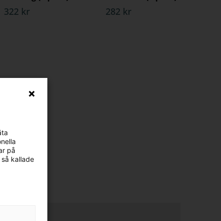
322 kr
282 kr
äta
nella
ar på
 så kallade