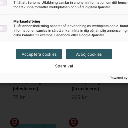
Tillåt att Sanoma Utbildning samlar in anonym information om ditt hem
för att kunna förbättra webbplatsen och våra digitala tjänster.
Marknadsföring
Tillåt annonsinriktning baserat på användning av webbplats och e-hand
Informationen samlas in så att vi kan rikta in dig på lämplig annonserin
olika kanaler, till exempel Facebook eller Google-tjänster.
Acceptera cookies
Avböj cookies
Spara val
Powered by
Champ 4 Digital
Champ 4 Digital
(elevlicens)
(lärarlicens)
75 kr
205 kr