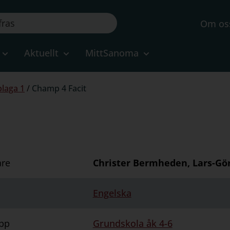
Om os
Aktuellt
MittSanoma
laga 1
/
Champ 4 Facit
are
Christer Bermheden, Lars-Gö
Engelska
pp
Grundskola åk 4-6