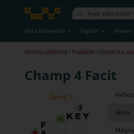
Sök
på
webbplatsen::
Hitta läromedel
Digitalt
Ämnen
Du
Sanoma Utbildning
/
Produkter
/
Champ 4-6, upp
är
här:
Champ 4 Facit
Författ
Ämne
Målgru