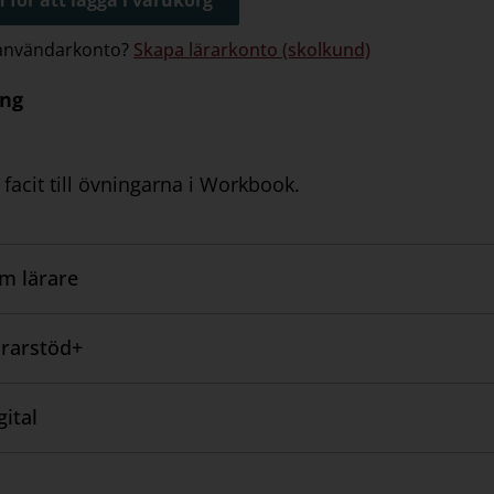
 användarkonto?
Skapa lärarkonto (skolkund)
ing
 facit till övningarna i Workbook.
om lärare
rarstöd+
ital