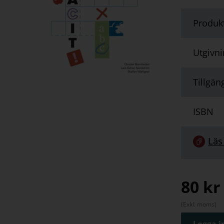
Produk
Utgivn
Tillgän
ISBN
Länk
Läs
till
serie:
80
kr
(Exkl. moms)
Logga in