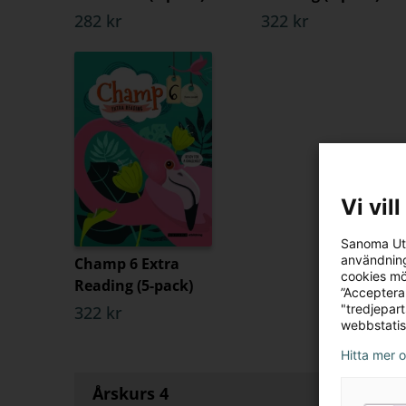
282 kr
322 kr
Vi vil
Sanoma Utb
användning
Champ 6 Extra
cookies mö
Reading (5-pack)
”Acceptera
"tredjepar
322 kr
webbstatis
Hitta mer 
Årskurs 4