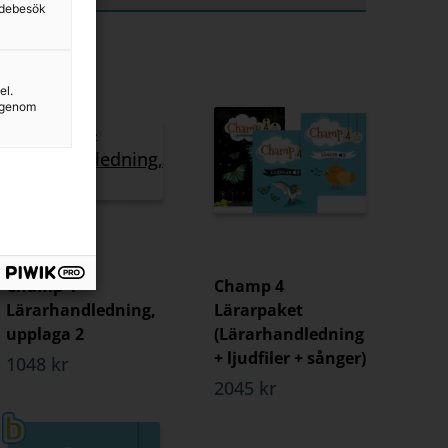
sidebesök
el.
g genom
Champ 4
Champ 4
Lärarhandledning,
Lärarpaket
upplaga 2
(Lärarhandledning
+ ljudfiler + sånger)
1048 kr
2045 kr