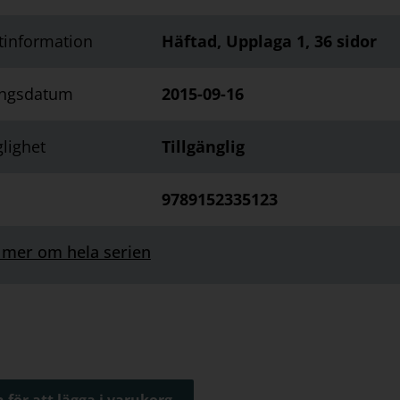
tinformation
Häftad, Upplaga 1, 36 sidor
ingsdatum
2015-09-16
glighet
Tillgänglig
9789152335123
 mer om hela serien
 för att lägga i varukorg