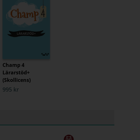
Champ 4
Lärarstöd+
(Skollicens)
995 kr