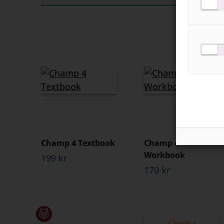
Champ 4 Textbook
Champ 4
Workbook
199 kr
170 kr