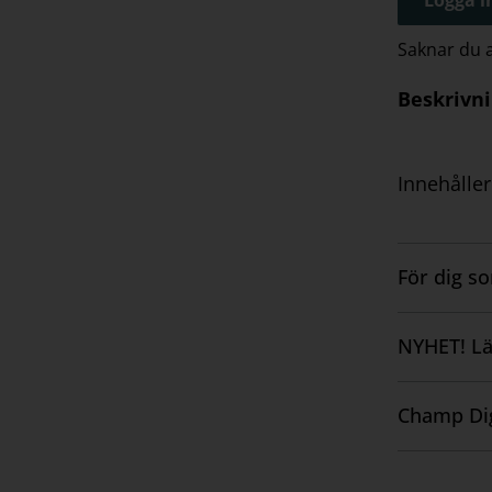
Saknar du
Beskrivn
Innehåller
För dig s
Visa
innehåll
NYHET! Lä
Visa
innehåll
Champ Dig
Visa
innehåll