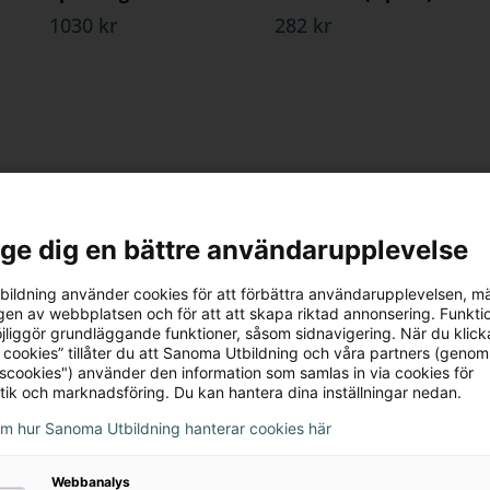
1030 kr
282 kr
l ge dig en bättre användarupplevelse
ildning använder cookies för att förbättra användarupplevelsen, m
en av webbplatsen och för att att skapa riktad annonsering. Funktio
jliggör grundläggande funktioner, såsom sidnavigering. När du klick
 cookies” tillåter du att Sanoma Utbildning och våra partners (genom
tscookies") använder den information som samlas in via cookies för
tik och marknadsföring. Du kan hantera dina inställningar nedan.
om hur Sanoma Utbildning hanterar cookies här
Webbanalys