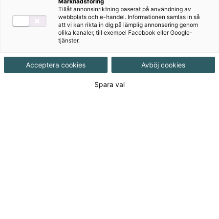
Marknadsföring
Tillåt annonsinriktning baserat på användning av
Målgrupp
Grundskola åk 4-6
webbplats och e-handel. Informationen samlas in så
att vi kan rikta in dig på lämplig annonsering genom
olika kanaler, till exempel Facebook eller Google-
tjänster.
Produktinformation
Interaktivt, Upplaga 1
Acceptera cookies
Avböj cookies
Utgivningsdatum
2025-08-20
Spara val
Tillgänglighet
Tillgänglig
ISBN
9789152366219
Länk
Läs mer om hela serien
till
serie:
995
kr