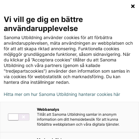
Logga in
Meny
Vi vill ge dig en bättre
Sök
användarupplevelse
på
Sanoma Utbildning använder cookies för att förbättra
webbplatsen::
Champ 5 Lärarstöd+
användarupplevelsen, mäta användningen av webbplatsen och
för att att skapa riktad annonsering. Funktionella cookies
(Skollicens)
möjliggör grundläggande funktioner, såsom sidnavigering. När
du klickar på ”Acceptera cookies” tillåter du att Sanoma
Utbildning och våra partners (genom så kallade
"tredjepartscookies") använder den information som samlas in
via cookies för webbstatistik och marknadsföring. Du kan
hantera dina inställningar nedan.
Författare
Hitta mer om hur Sanoma Utbildning hanterar cookies här
Staffan Wahlgren, Christer Bermheden,
Webbanalys
Lars-Göran Sandström
Tillåt att Sanoma Utbildning samlar in anonym
information om ditt hemsidebesök för att kunna
förbättra webbplatsen och våra digitala tjänster.
Ämne
Engelska