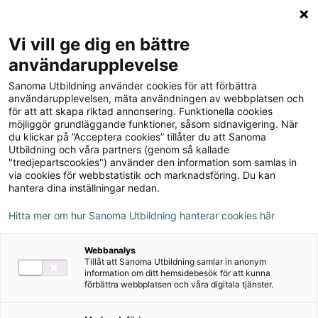
Logga in
Meny
Vi vill ge dig en bättre
Sök
användarupplevelse
på
Sanoma Utbildning använder cookies för att förbättra
webbplatsen::
användarupplevelsen, mäta användningen av webbplatsen och
för att att skapa riktad annonsering. Funktionella cookies
möjliggör grundläggande funktioner, såsom sidnavigering. När
du klickar på ”Acceptera cookies” tillåter du att Sanoma
Utbildning och våra partners (genom så kallade
"tredjepartscookies") använder den information som samlas in
via cookies för webbstatistik och marknadsföring. Du kan
hantera dina inställningar nedan.
Hitta mer om hur Sanoma Utbildning hanterar cookies här
Serie
Webbanalys
Tillåt att Sanoma Utbildning samlar in anonym
Goodwill
information om ditt hemsidebesök för att kunna
förbättra webbplatsen och våra digitala tjänster.