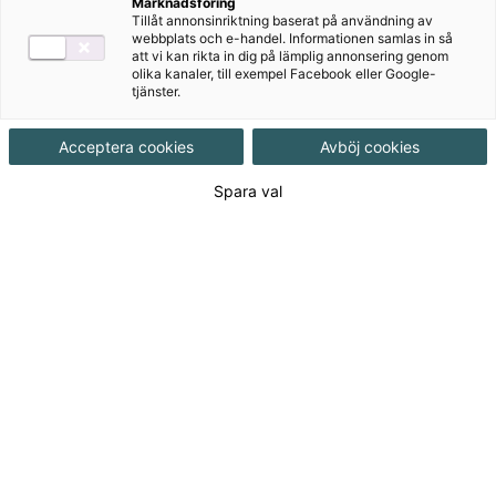
Företagsekonomi 1
Marknadsföring
Tillåt annonsinriktning baserat på användning av
webbplats och e-handel. Informationen samlas in så
Upplaga 2
att vi kan rikta in dig på lämplig annonsering genom
olika kanaler, till exempel Facebook eller Google-
Goodwill Företagsekonomi 1 och 2 är skrivna för
tjänster.
gymnasieskolans kurser i företagsekonomi och
behandlar grundläggande kunskaper i ämnet med ett
Acceptera cookies
Avböj cookies
innehåll som anknyter till ungdomars vardag.
Spara val
Till produkterna
Om serien
För dig som lärare