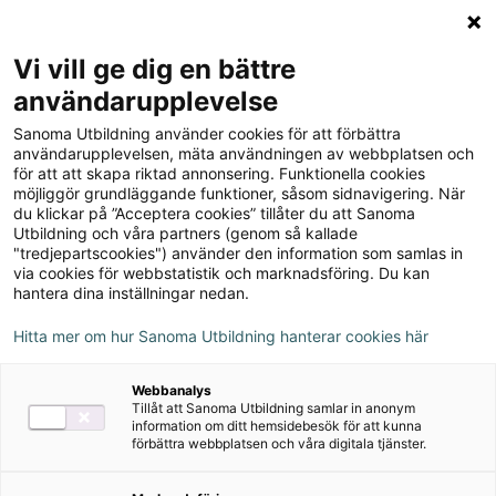
Logga in
Meny
Vi vill ge dig en bättre
Sök
användarupplevelse
på
Sanoma Utbildning använder cookies för att förbättra
webbplatsen::
Matte Direkt 4B onlinebok
användarupplevelsen, mäta användningen av webbplatsen och
för att att skapa riktad annonsering. Funktionella cookies
möjliggör grundläggande funktioner, såsom sidnavigering. När
du klickar på ”Acceptera cookies” tillåter du att Sanoma
Utbildning och våra partners (genom så kallade
"tredjepartscookies") använder den information som samlas in
via cookies för webbstatistik och marknadsföring. Du kan
Rekommenderas med
hantera dina inställningar nedan.
Övningsmästaren
Hitta mer om hur Sanoma Utbildning hanterar cookies här
Författare
Synnöve Carlsson, Pernilla Falck
Webbanalys
Tillåt att Sanoma Utbildning samlar in anonym
information om ditt hemsidebesök för att kunna
förbättra webbplatsen och våra digitala tjänster.
Ämne
Matematik