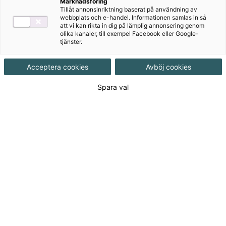
Marknadsföring
Målgrupp
Grundskola åk 4-6
Tillåt annonsinriktning baserat på användning av
webbplats och e-handel. Informationen samlas in så
att vi kan rikta in dig på lämplig annonsering genom
olika kanaler, till exempel Facebook eller Google-
Produktinformation
Onlinebok, Upplaga 1
tjänster.
Acceptera cookies
Avböj cookies
Utgivningsdatum
2022-01-10
Spara val
Tillgänglighet
Tillgänglig
ISBN
9789152361740
Länk
Läs mer om hela serien
till
serie:
72
kr
Licenslängd 12 mån