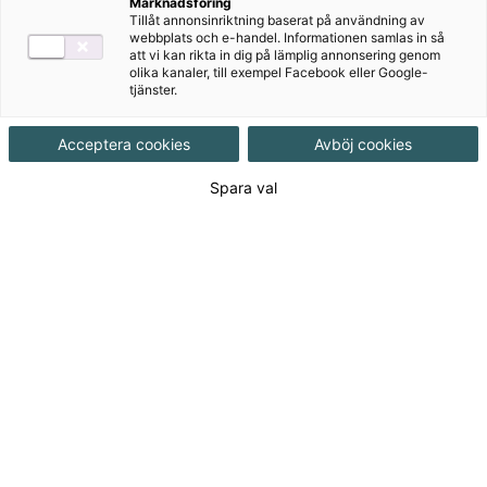
Marknadsföring
Tillåt annonsinriktning baserat på användning av
Ämne
Matematik
webbplats och e-handel. Informationen samlas in så
att vi kan rikta in dig på lämplig annonsering genom
olika kanaler, till exempel Facebook eller Google-
tjänster.
Målgrupp
Grundskola åk 4-6
Acceptera cookies
Avböj cookies
Produktinformation
Spara val
Häftad, Upplaga 1, 160 sidor
Utgivningsdatum
2022-08-10
Tillgänglighet
Tillgänglig
ISBN
9789152356524
Länk
Läs mer om hela serien
till