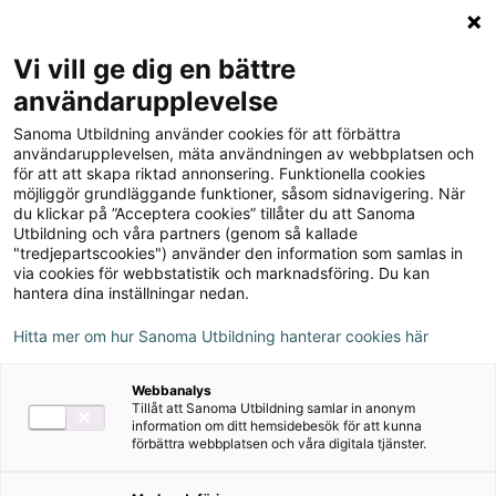
Logga in
Meny
Vi vill ge dig en bättre
Sök
användarupplevelse
på
Sanoma Utbildning använder cookies för att förbättra
webbplatsen::
Matte Direkt 5A
användarupplevelsen, mäta användningen av webbplatsen och
för att att skapa riktad annonsering. Funktionella cookies
möjliggör grundläggande funktioner, såsom sidnavigering. När
du klickar på ”Acceptera cookies” tillåter du att Sanoma
Utbildning och våra partners (genom så kallade
"tredjepartscookies") använder den information som samlas in
via cookies för webbstatistik och marknadsföring. Du kan
Rekommenderas med
hantera dina inställningar nedan.
Bingel
Hitta mer om hur Sanoma Utbildning hanterar cookies här
Alva
Webbanalys
Magma
Tillåt att Sanoma Utbildning samlar in anonym
information om ditt hemsidebesök för att kunna
förbättra webbplatsen och våra digitala tjänster.
Författare
Synnöve Carlsson, Pernilla Falck