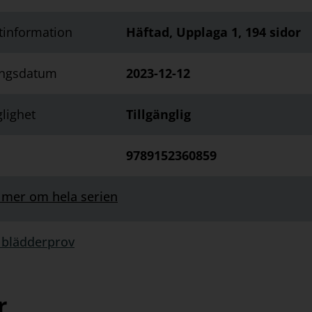
tinformation
Häftad, Upplaga 1, 194 sidor
ingsdatum
2023-12-12
glighet
Tillgänglig
9789152360859
 mer om hela serien
 blädderprov
rprov:
r