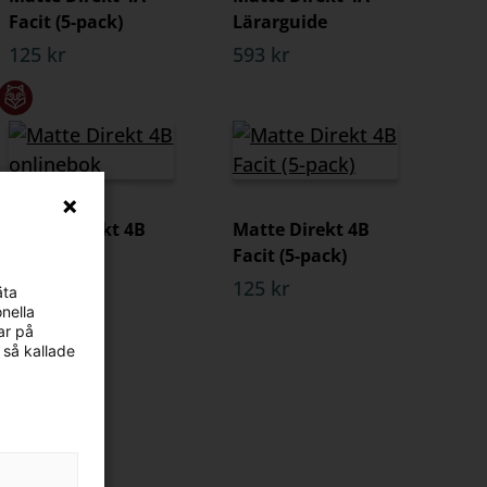
Facit (5-pack)
Lärarguide
125 kr
593 kr
Matte Direkt 4B
Matte Direkt 4B
onlinebok
Facit (5-pack)
72 kr
125 kr
äta
nella
ar på
 så kallade