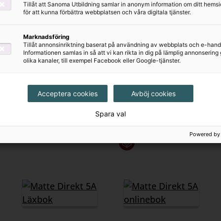
Tillåt att Sanoma Utbildning samlar in anonym information om ditt hem
Matte Direkt 4
Matte Direkt 4
för att kunna förbättra webbplatsen och våra digitala tjänster.
Lärarstöd+
Lärarpaket
(Skollicens)
(Lärarguide A & B +
Marknadsföring
Tillåt annonsinriktning baserat på användning av webbplats och e-hand
Lärarstöd+)
995 kr
Informationen samlas in så att vi kan rikta in dig på lämplig annonserin
olika kanaler, till exempel Facebook eller Google-tjänster.
1550 kr
Acceptera cookies
Avböj cookies
Spara val
Powered by