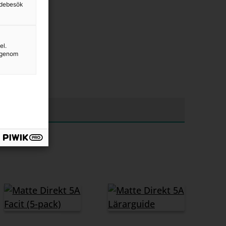
sidebesök
el.
g genom