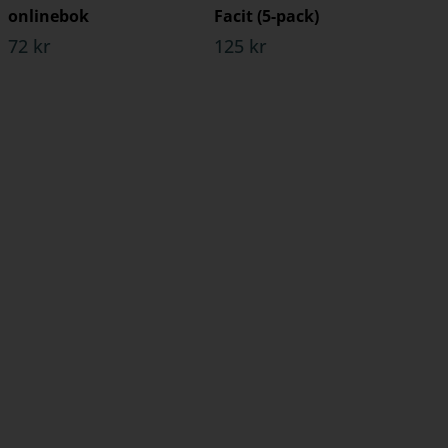
onlinebok
Facit (5-pack)
72 kr
125 kr