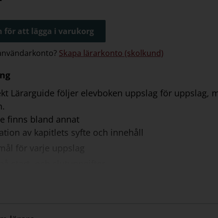
 för att lägga i varukorg
 användarkonto?
Skapa lärarkonto (skolkund)
ing
ekt Lärarguide följer elevboken uppslag för uppslag,
n.
de finns bland annat
tion av kapitlets syfte och innehåll
 mål för varje uppslag
på start- och slutuppgifter
arer till genomgångar och uppgifter
förslag till uppgifter och alltid fullständiga lösningar
slista