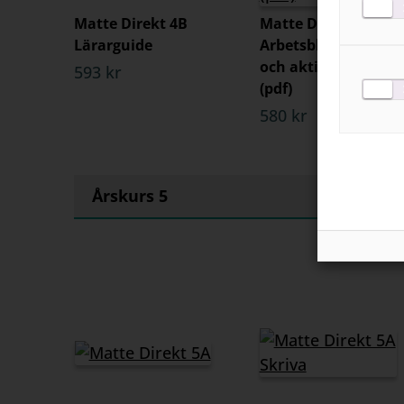
Matte Direkt 4B
Matte Direkt 4B
Lärarguide
Arbetsblad, prov
och aktiviteter
593 kr
(pdf)
580 kr
Årskurs 5