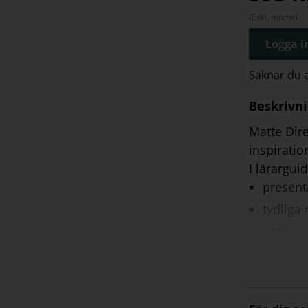
(Exkl. moms)
Logga in
Saknar du
Beskrivn
Matte Dir
inspiratio
I lärargui
presenta
tydliga
förslag 
komment
lösnings
begrepp