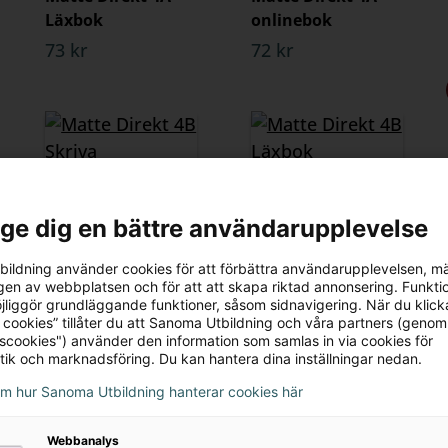
Läxbok
onlinebok
73 kr
72 kr
Matte Direkt 4B
Matte Direkt 4B
l ge dig en bättre användarupplevelse
Skriva
Läxbok
167 kr
73 kr
ildning använder cookies för att förbättra användarupplevelsen, m
en av webbplatsen och för att att skapa riktad annonsering. Funktio
jliggör grundläggande funktioner, såsom sidnavigering. När du klick
 cookies” tillåter du att Sanoma Utbildning och våra partners (genom
tscookies") använder den information som samlas in via cookies för
tik och marknadsföring. Du kan hantera dina inställningar nedan.
om hur Sanoma Utbildning hanterar cookies här
Webbanalys