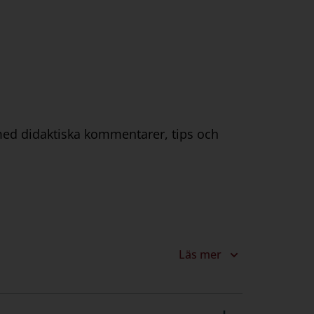
 med didaktiska kommentarer, tips och
Läs mer
 till uppgifter på Svarta sidorna