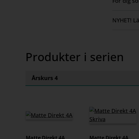
För dig s
Visa
elevutvä
innehåll
NYHET! Lä
Visa
Detta 
innehåll
Facit
Produkter i serien
Den här ti
rekommend
Årskurs 4
Matte Direkt 4A
Matte Direkt 4A