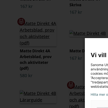
Skriva
167 kr
167 kr
Matte Direkt 4A
Matte Direkt 4B
Vi vil
Arbetsblad, prov
167 kr
och aktiviteter
Sanoma Utb
(pdf)
användning
cookies mö
580 kr
”Acceptera
"tredjepar
webbstatis
Hitta mer 