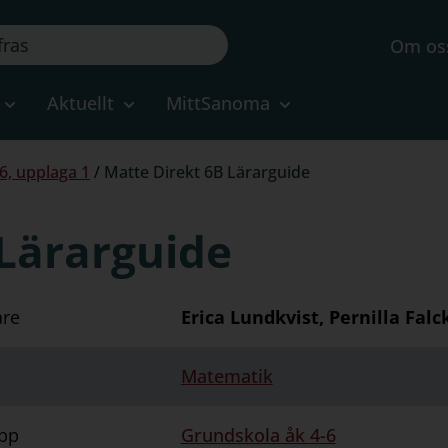
Om os
Aktuellt
MittSanoma
6, upplaga 1
/
Matte Direkt 6B Lärarguide
 Lärarguide
are
Erica Lundkvist, Pernilla Fal
Matematik
pp
Grundskola åk 4-6