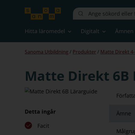
Sök
på
webbplatsen::
Hitta läromedel
Digitalt
Ämnen
Du
Sanoma Utbildning
/
Produkter
/
Matte Direkt 4-
är
här:
Matte Direkt 6B
Författ
Detta ingår
Ämne
Facit
Målgru