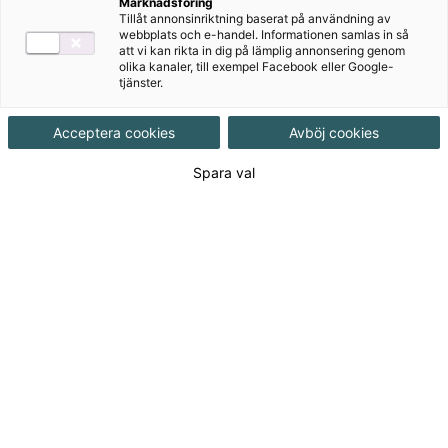
Marknadsföring
Tillåt annonsinriktning baserat på användning av
Arbetsblad
webbplats och e-handel. Informationen samlas in så
att vi kan rikta in dig på lämplig annonsering genom
Prov
olika kanaler, till exempel Facebook eller Google-
tjänster.
Aktiviteter
Acceptera cookies
Avböj cookies
Författare
Spara val
Erica Lundkvist, Pernilla Falck, Synnöve
Carlsson
Ämne
Matematik
Målgrupp
Grundskola åk 4-6
Produktinformation
Interaktivt, Upplaga 1
Utgivningsdatum
2025-08-01