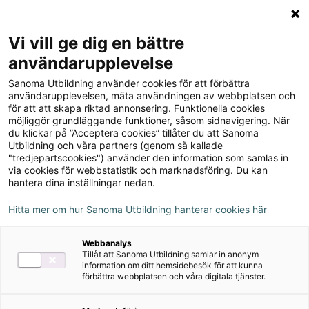
Logga in
Meny
Vi vill ge dig en bättre
Sök
användarupplevelse
på
Sanoma Utbildning använder cookies för att förbättra
webbplatsen::
Matte Direkt 5 Lärarstöd+
användarupplevelsen, mäta användningen av webbplatsen och
för att att skapa riktad annonsering. Funktionella cookies
(Skollicens)
möjliggör grundläggande funktioner, såsom sidnavigering. När
du klickar på ”Acceptera cookies” tillåter du att Sanoma
Utbildning och våra partners (genom så kallade
"tredjepartscookies") använder den information som samlas in
via cookies för webbstatistik och marknadsföring. Du kan
hantera dina inställningar nedan.
Detta ingår
Hitta mer om hur Sanoma Utbildning hanterar cookies här
Lärarhandledning
Webbanalys
Facit
Tillåt att Sanoma Utbildning samlar in anonym
information om ditt hemsidebesök för att kunna
förbättra webbplatsen och våra digitala tjänster.
Innehåll från elevbok
Filmer