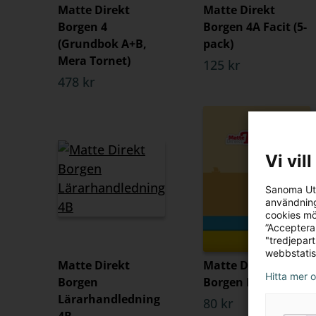
Matte Direkt
Matte Direkt
Borgen 4
Borgen 4A Facit (5-
(Grundbok A+B,
pack)
Mera Tornet)
125 kr
478 kr
Vi vil
Sanoma Utb
användning
cookies mö
”Acceptera
"tredjepar
webbstatis
Matte Direkt
Matte Direkt
Hitta mer 
Borgen
Borgen Läxbok 4A
Lärarhandledning
80 kr
4B