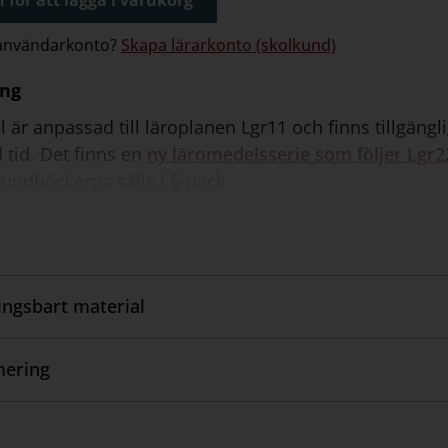
 användarkonto?
Skapa lärarkonto (skolkund)
ing
l är anpassad till läroplanen Lgr11 och finns tillgäng
 tid. Det finns en
ny läromedelsserie som följer Lgr2
 grundböckerna säljs i 5-pack.
ngsbart material
ering