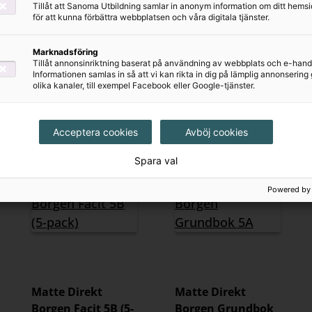
Tillåt att Sanoma Utbildning samlar in anonym information om ditt hem
för att kunna förbättra webbplatsen och våra digitala tjänster.
420 kr
Marknadsföring
Tillåt annonsinriktning baserat på användning av webbplats och e-hand
Informationen samlas in så att vi kan rikta in dig på lämplig annonserin
olika kanaler, till exempel Facebook eller Google-tjänster.
Acceptera cookies
Avböj cookies
Spara val
Powered by
Matte Direkt
Matte Direkt
Borgen Facit 5B (5-
Borgen Grundbok