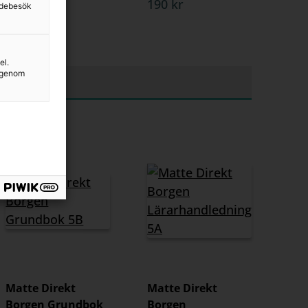
190 kr
sidebesök
420 kr
el.
g genom
Matte Direkt
Matte Direkt
Borgen Grundbok
Borgen