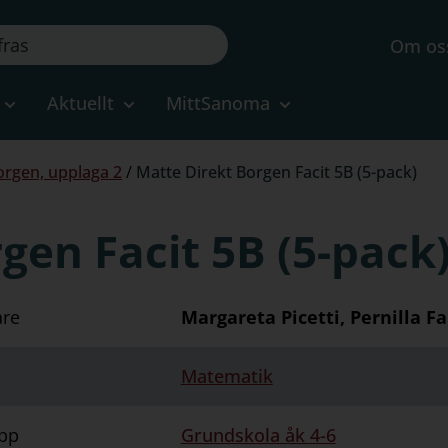
Om os
Aktuellt
MittSanoma
orgen, upplaga 2
/
Matte Direkt Borgen Facit 5B (5-pack)
gen Facit 5B (5-pack
are
Margareta Picetti, Pernilla Fa
Matematik
pp
Grundskola åk 4-6