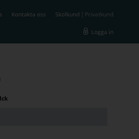
s
Kontakta oss
Skolkund
Privatkund
Logga in
)
lck