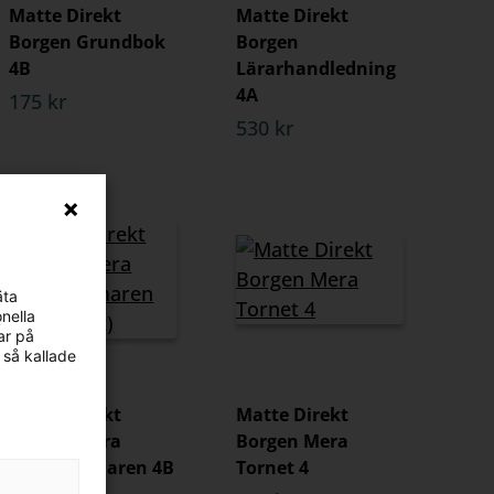
Matte Direkt
Matte Direkt
Borgen Grundbok
Borgen
4B
Lärarhandledning
4A
175 kr
530 kr
äta
nella
ar på
 så kallade
Matte Direkt
Matte Direkt
Borgen Mera
Borgen Mera
Rustkammaren 4B
Tornet 4
(5-pack)