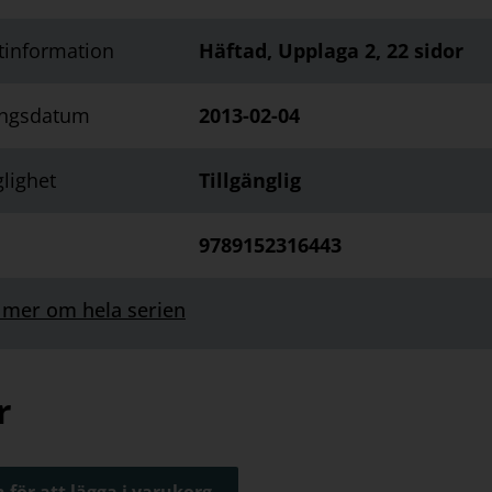
tinformation
Häftad, Upplaga 2, 22 sidor
ingsdatum
2013-02-04
glighet
Tillgänglig
9789152316443
 mer om hela serien
r
 för att lägga i varukorg