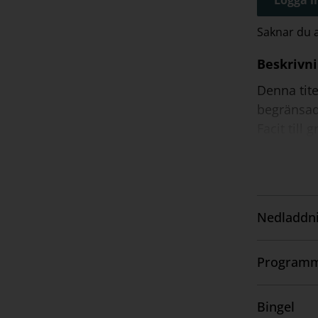
Saknar du
Beskrivn
Denna tite
begränsad
Facit till
Nedladdni
Visa
innehåll
Programm
Visa
innehåll
Bingel
Visa