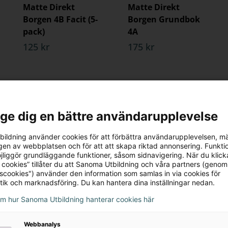
Matte Direkt
Matte Direkt
Borgen 4B Facit (5-
Borgen Grundbok
pack)
4A
125 kr
175 kr
l ge dig en bättre användarupplevelse
ildning använder cookies för att förbättra användarupplevelsen, m
en av webbplatsen och för att att skapa riktad annonsering. Funktio
jliggör grundläggande funktioner, såsom sidnavigering. När du klick
 cookies” tillåter du att Sanoma Utbildning och våra partners (genom
tscookies") använder den information som samlas in via cookies för
tik och marknadsföring. Du kan hantera dina inställningar nedan.
Matte Direkt
Matte Direkt
om hur Sanoma Utbildning hanterar cookies här
Borgen Läxbok 4B
Borgen Mera
Rustkammaren 4A
80 kr
Webbanalys
(5-pack)