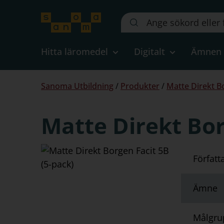
Sök
på
webbplatsen::
Hitta läromedel
Digitalt
Ämnen
Du
Sanoma Utbildning
/
Produkter
/
Matte Direkt B
är
här:
Matte Direkt Bor
Författ
Ämne
Målgru