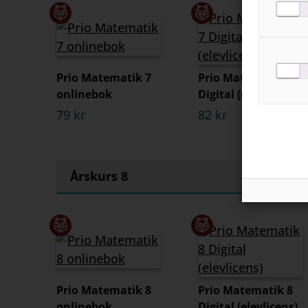
Prio Matematik 7
Prio Matematik 7
onlinebok
Digital (elevlicens)
79 kr
82 kr
Årskurs 8
Prio Matematik 8
Prio Matematik 8
onlinebok
Digital (elevlicens)