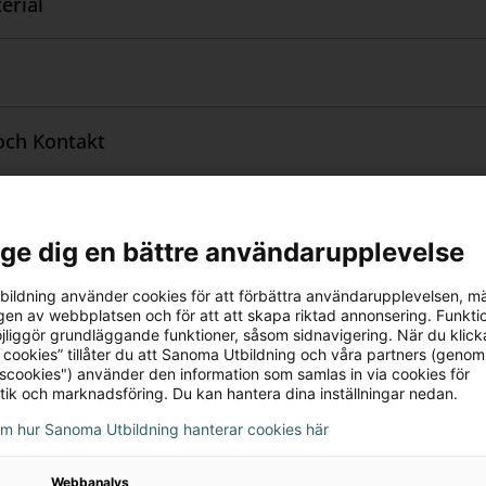
erial
h utveckla dessa förmågor. Varje kapitel avslutas med
stet kan användas för att kontrollera att eleven har f
agnos över grundläggande metoder. Utifrån resultatet
idare med basläger eller hög höjd. Sist i kapitlet fin
stan ger en förklaring till de viktigaste begreppen i 
och Kontakt
ttning.
n äldre upplaga av Prio Matematik. Det finns också e
l ge dig en bättre användarupplevelse
ildning använder cookies för att förbättra användarupplevelsen, m
en av webbplatsen och för att att skapa riktad annonsering. Funktio
jliggör grundläggande funktioner, såsom sidnavigering. När du klick
rivatpersoner
 cookies” tillåter du att Sanoma Utbildning och våra partners (genom
tscookies") använder den information som samlas in via cookies för
tik och marknadsföring. Du kan hantera dina inställningar nedan.
om hur Sanoma Utbildning hanterar cookies här
Webbanalys