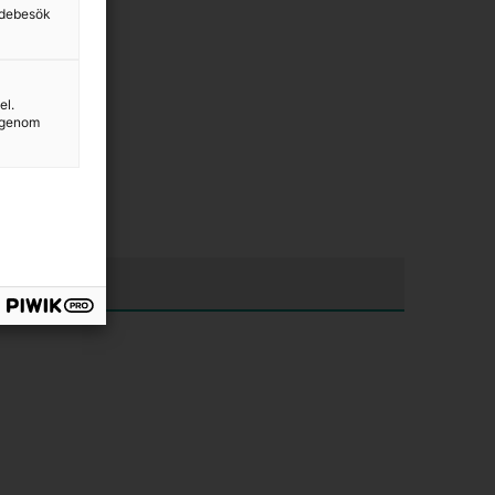
sidebesök
el.
g genom