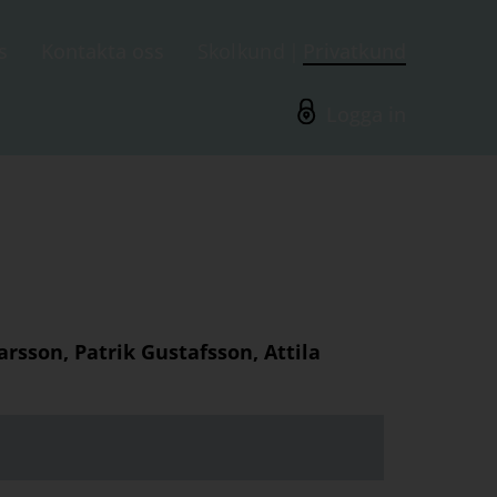
s
Kontakta oss
Skolkund
Privatkund
Logga in
arsson, Patrik Gustafsson, Attila