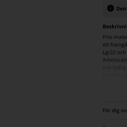
Den 
Beskrivn
Prio matem
ett framgå
Lgr22 och
Arbetssätt
och tydlig
kapitlet, 
förkunskap
förtydlig
en öppen u
och svar. 
För dig s
Historiksi
Visa
kapitel fi
innehåll