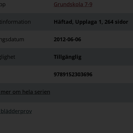
pp
Grundskola 7-9
tinformation
Häftad, Upplaga 1, 264 sidor
ingsdatum
2012-06-06
glighet
Tillgänglig
9789152303696
 mer om hela serien
 blädderprov
rprov: