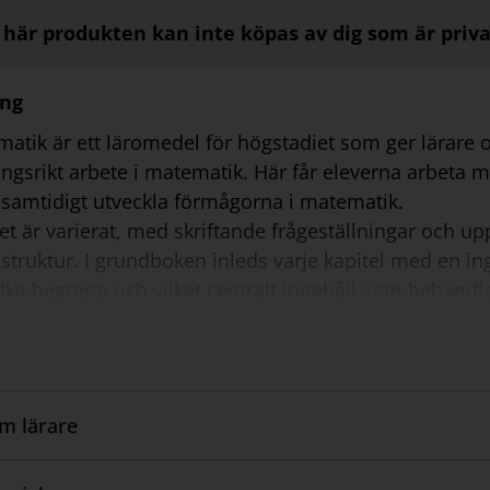
här produkten kan inte köpas av dig som är priv
ing
atik är ett läromedel för högstadiet som ger lärare o
ngsrikt arbete i matematik. Här får eleverna arbeta me
 samtidigt utveckla förmågorna i matematik.
et är varierat, med skriftande frågeställningar och up
 struktur. I grundboken inleds varje kapitel med en i
vilka begrepp och vilket centralt innehåll som behandla
stest. Teori och exempel får ta plats och är skrivna så
ar och lyfter fram kritiska punkter med pekbubblor o
ppgift som syftar till att samla klassen. Alla elever
Uppgifterna är inspirerande och varierade på tre nivå
om lärare
dor gör nedslag i matematikhistorien eller i intressant
nns ett uppslag, Problem, resonemang och kommunikati