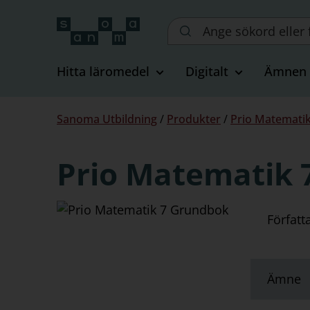
Sök
på
webbplatsen::
Hitta läromedel
Digitalt
Ämnen
Du
Sanoma Utbildning
/
Produkter
/
Prio Matematik
är
här:
Prio Matematik 
Författ
Ämne