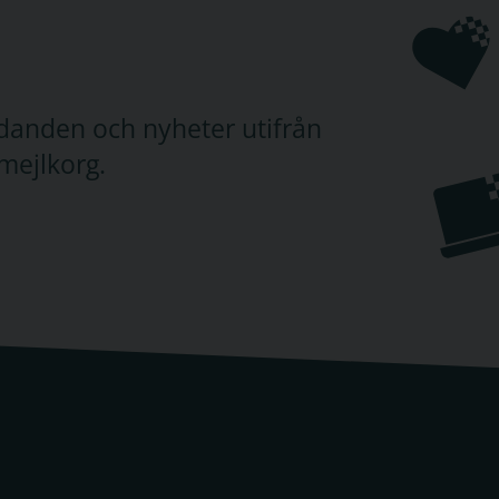
judanden och nyheter utifrån
mejlkorg.