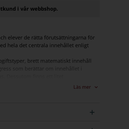
atkund i vår webbshop.
ch elever de rätta förutsättningarna för
d hela det centrala innehållet enligt
pgiftstyper, brett matematiskt innehåll
ngress som berättar om innehållet i
s. Dessutom finns ett litet
 att eleverna lätt kan följa med. Vi
Läs mer
ch kommentarer. Uppgifterna inleds med
 ges möjlighet att komma med lösningar
er.
a samhällsföreteelser. I slutet av varje
on, där eleverna får extra träning i att