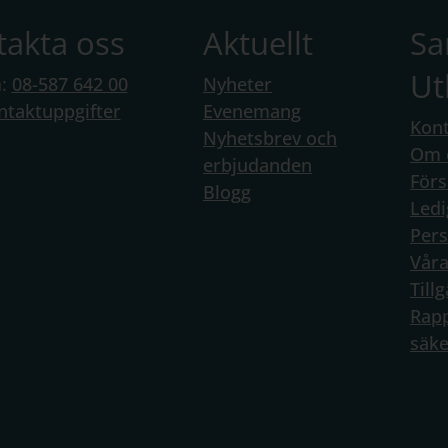
takta oss
Aktuellt
S
Ut
n:
08-587 642 00
Nyheter
ntaktuppgifter
Evenemang
Kont
Nyhetsbrev och
Om 
erbjudanden
Förs
Blogg
Ledi
Per
Vår
Till
Rapp
säke