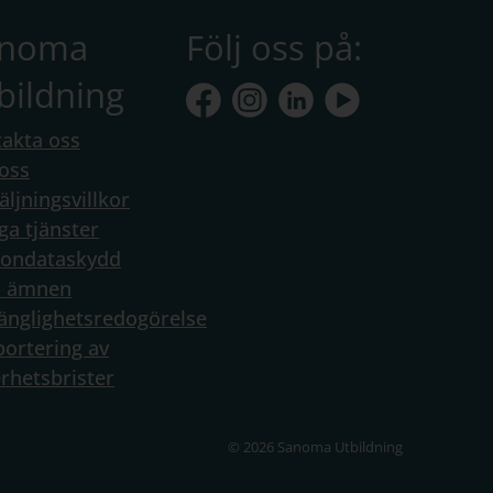
anoma
Följ oss på:
bildning
akta oss
oss
äljningsvillkor
ga tjänster
sondataskydd
a ämnen
gänglighetsredogörelse
ortering av
rhetsbrister
© 2026 Sanoma Utbildning