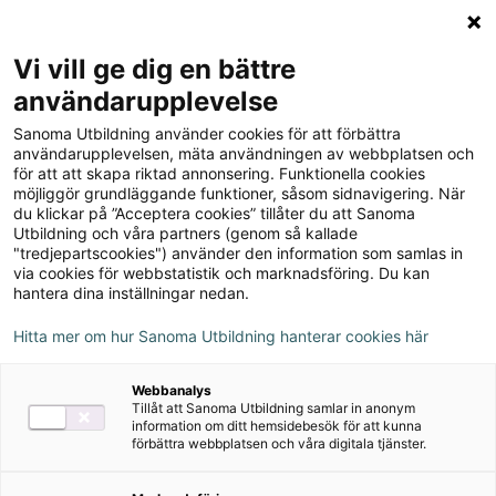
Logga in
Meny
Vi vill ge dig en bättre
Sök
användarupplevelse
på
Sanoma Utbildning använder cookies för att förbättra
webbplatsen::
Projektledning, upplaga 10
användarupplevelsen, mäta användningen av webbplatsen och
för att att skapa riktad annonsering. Funktionella cookies
möjliggör grundläggande funktioner, såsom sidnavigering. När
du klickar på ”Acceptera cookies” tillåter du att Sanoma
Utbildning och våra partners (genom så kallade
"tredjepartscookies") använder den information som samlas in
via cookies för webbstatistik och marknadsföring. Du kan
Rekommenderas med
hantera dina inställningar nedan.
Övningsmästaren
Hitta mer om hur Sanoma Utbildning hanterar cookies här
Författare
Bo Tonnquist
Webbanalys
Tillåt att Sanoma Utbildning samlar in anonym
information om ditt hemsidebesök för att kunna
förbättra webbplatsen och våra digitala tjänster.
Ämne
Projektledning