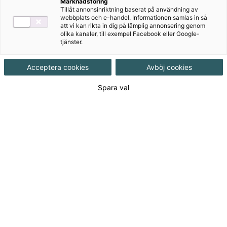
Marknadsföring
Målgrupp
Högskola Universitet
Tillåt annonsinriktning baserat på användning av
webbplats och e-handel. Informationen samlas in så
att vi kan rikta in dig på lämplig annonsering genom
olika kanaler, till exempel Facebook eller Google-
Produktinformation
tjänster.
Häftad, Upplaga 10, 432 sidor
Acceptera cookies
Avböj cookies
Beräknat utgivningsdatum
2026-08-17
Spara val
Tillgänglighet
Ej utkommen titel
ISBN
9789152370759
Länk
Läs mer om hela serien
till
serie:
Länk
Läs blädderprov
till