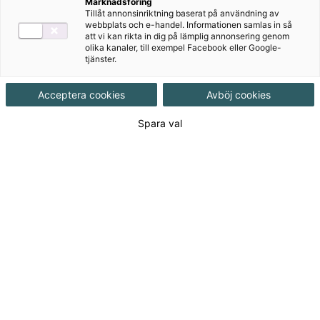
Marknadsföring
Tillåt annonsinriktning baserat på användning av
webbplats och e-handel. Informationen samlas in så
Nedladdningsbart material
att vi kan rikta in dig på lämplig annonsering genom
olika kanaler, till exempel Facebook eller Google-
tjänster.
Digitalt
Acceptera cookies
Avböj cookies
Övningsmästaren
Spara val
På
övningsmästaren.se
kan eleverna enkelt lyssna på
textbokens texter och öva på glosor. Där finns även
övningar i ordförråd och grammatik.
Färdighetsprov
¡Vale! Färdighetsprov är ett material som gör att du
som lärare lättare kan hålla koll på dina elevers
styrkor, och utvecklingsbehov och att de når sina mål!
Eftersom proven ligger jämnt fördelade över läsåret,
underlättar det för din planering och det
avdramatiserar dessutom provsituationen för
eleverna. Till varje årskurs 7, 8 och 9 finns 4-5 tester