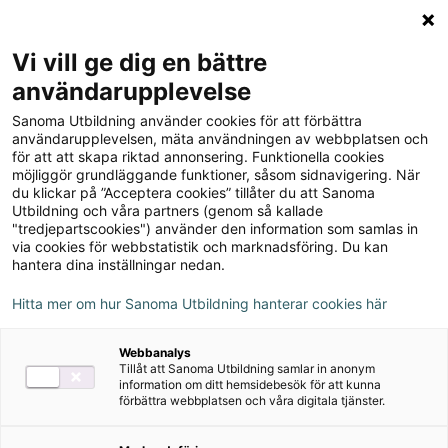
Logga in
Meny
Vi vill ge dig en bättre
Sök
användarupplevelse
på
Sanoma Utbildning använder cookies för att förbättra
webbplatsen::
Till produkterna
användarupplevelsen, mäta användningen av webbplatsen och
för att att skapa riktad annonsering. Funktionella cookies
möjliggör grundläggande funktioner, såsom sidnavigering. När
du klickar på ”Acceptera cookies” tillåter du att Sanoma
¡Vale!
Utbildning och våra partners (genom så kallade
"tredjepartscookies") använder den information som samlas in
via cookies för webbstatistik och marknadsföring. Du kan
hantera dina inställningar nedan.
Om serien
Hitta mer om hur Sanoma Utbildning hanterar cookies här
Digitalt
Webbanalys
Tillåt att Sanoma Utbildning samlar in anonym
information om ditt hemsidebesök för att kunna
förbättra webbplatsen och våra digitala tjänster.
Övningsmästaren