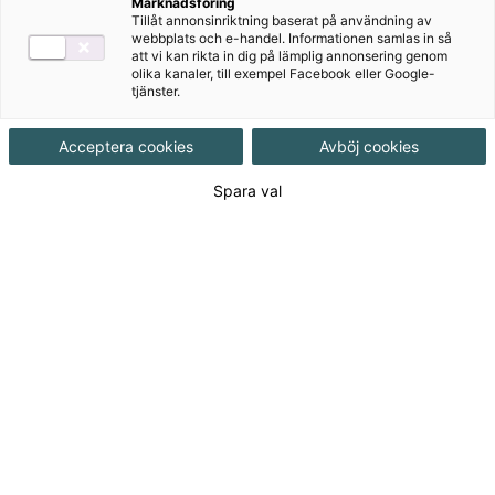
Marknadsföring
Tillåt annonsinriktning baserat på användning av
webbplats och e-handel. Informationen samlas in så
att vi kan rikta in dig på lämplig annonsering genom
olika kanaler, till exempel Facebook eller Google-
tjänster.
Acceptera cookies
Avböj cookies
Spara val
Detta ingår
Test
Kopieringsunderlag
Författare
Therese Ljunglöf, Christer Bermheden, Lars-
Göran Sandström, Staffan Wahlgren
Ämne
Engelska