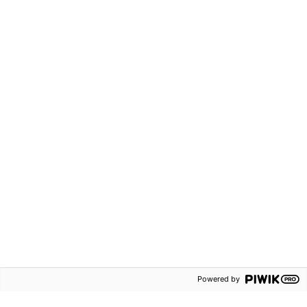
Interaktivt
ISBN:
9789152347768
ISBN:
9789152366226
Engelska
Engelska
73 kr
Champ 6 Textbook
Powered by
onlinebok