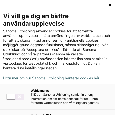
Logga in
Meny
Vi vill ge dig en bättre
Sök
användarupplevelse
på
Sanoma Utbildning använder cookies för att förbättra
webbplatsen::
Champ 4
användarupplevelsen, mäta användningen av webbplatsen och
för att att skapa riktad annonsering. Funktionella cookies
Lärarhandledning, upplaga
möjliggör grundläggande funktioner, såsom sidnavigering. När
du klickar på ”Acceptera cookies” tillåter du att Sanoma
2
Utbildning och våra partners (genom så kallade
"tredjepartscookies") använder den information som samlas in
via cookies för webbstatistik och marknadsföring. Du kan
hantera dina inställningar nedan.
Hitta mer om hur Sanoma Utbildning hanterar cookies här
Webbanalys
Tillåt att Sanoma Utbildning samlar in anonym
information om ditt hemsidebesök för att kunna
förbättra webbplatsen och våra digitala tjänster.