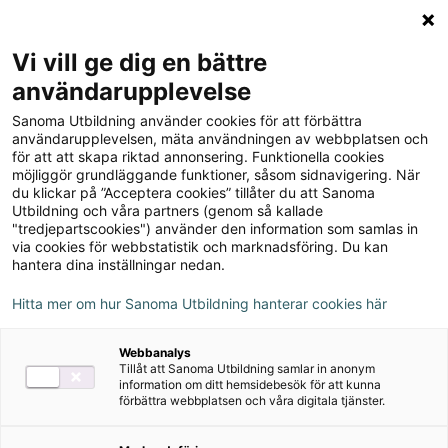
Logga in
Meny
Vi vill ge dig en bättre
Sök
användarupplevelse
på
Sanoma Utbildning använder cookies för att förbättra
webbplatsen::
Matte Direkt 4 Lärarpaket
användarupplevelsen, mäta användningen av webbplatsen och
för att att skapa riktad annonsering. Funktionella cookies
(Lärarguide A & B +
möjliggör grundläggande funktioner, såsom sidnavigering. När
du klickar på ”Acceptera cookies” tillåter du att Sanoma
Lärarstöd+)
Utbildning och våra partners (genom så kallade
"tredjepartscookies") använder den information som samlas in
via cookies för webbstatistik och marknadsföring. Du kan
hantera dina inställningar nedan.
Hitta mer om hur Sanoma Utbildning hanterar cookies här
Webbanalys
Författare
Tillåt att Sanoma Utbildning samlar in anonym
information om ditt hemsidebesök för att kunna
Erica Lundkvist, Malin Bolin, Pernilla Falck,
förbättra webbplatsen och våra digitala tjänster.
Synnöve Carlsson