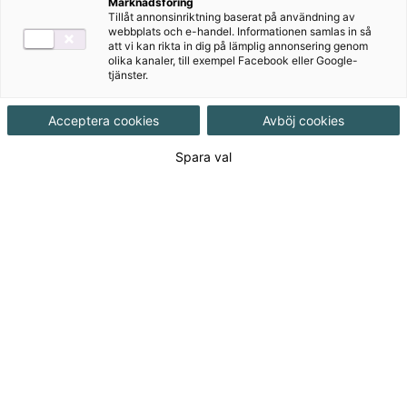
Marknadsföring
Tillåt annonsinriktning baserat på användning av
Ämne
Matematik
webbplats och e-handel. Informationen samlas in så
att vi kan rikta in dig på lämplig annonsering genom
olika kanaler, till exempel Facebook eller Google-
tjänster.
Målgrupp
Grundskola åk 4-6
Acceptera cookies
Avböj cookies
Produktinformation
Hybridpaket, Upplaga 1
Spara val
Utgivningsdatum
2025-04-30
Tillgänglighet
Tillgänglig
ISBN
9789152370155
Länk
Läs mer om hela serien
till
serie: