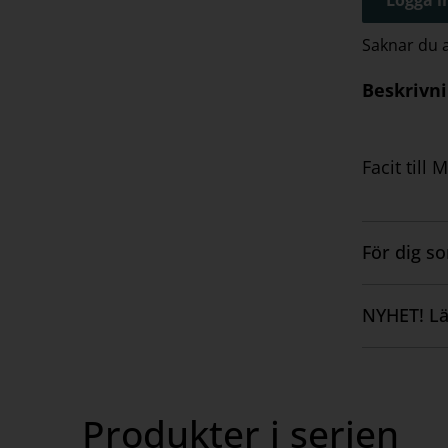
Saknar du
Beskrivn
Facit till 
För dig s
Visa
innehåll
NYHET! Lä
Visa
innehåll
Produkter i serien