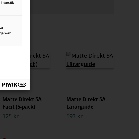
sidebesök
el.
g genom
Matte Direkt 5A
Matte Direkt 5A
Facit (5-pack)
Lärarguide
125 kr
593 kr