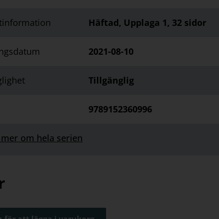
tinformation
Häftad, Upplaga 1, 32 sidor
ingsdatum
2021-08-10
glighet
Tillgänglig
9789152360996
 mer om hela serien
r
 för att lägga i varukorg