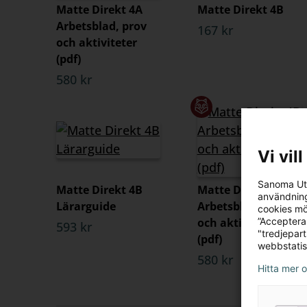
Matte Direkt 4A
Matte Direkt 4B
Arbetsblad, prov
167 kr
och aktiviteter
(pdf)
580 kr
Vi vil
Sanoma Utb
Matte Direkt 4B
Matte Direkt 4B
användning
Lärarguide
Arbetsblad, prov
cookies mö
och aktiviteter
”Acceptera
593 kr
"tredjepar
(pdf)
webbstatis
580 kr
Hitta mer 