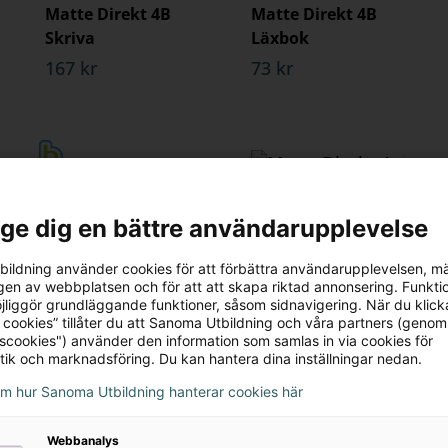
Matte Direkt 4B
Matte Direkt 4B
Skriva
Läxbok
167 kr
73 kr
l ge dig en bättre användarupplevelse
ildning använder cookies för att förbättra användarupplevelsen, m
Matte Direkt 4
Matte Direkt 4
en av webbplatsen och för att att skapa riktad annonsering. Funktio
Lärarstöd+
Lärarpaket
jliggör grundläggande funktioner, såsom sidnavigering. När du klick
(Skollicens)
(Lärarguide A & B +
 cookies” tillåter du att Sanoma Utbildning och våra partners (genom
tscookies") använder den information som samlas in via cookies för
Lärarstöd+)
995 kr
tik och marknadsföring. Du kan hantera dina inställningar nedan.
1550 kr
om hur Sanoma Utbildning hanterar cookies här
Webbanalys