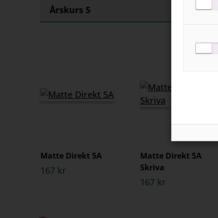
Årskurs 5
Matte Direkt 5A
Matte Direkt 5A
Skriva
167 kr
167 kr