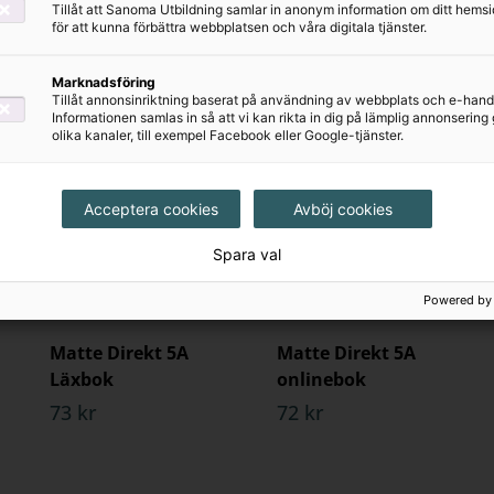
Tillåt att Sanoma Utbildning samlar in anonym information om ditt hem
för att kunna förbättra webbplatsen och våra digitala tjänster.
Marknadsföring
Tillåt annonsinriktning baserat på användning av webbplats och e-hand
Informationen samlas in så att vi kan rikta in dig på lämplig annonserin
olika kanaler, till exempel Facebook eller Google-tjänster.
Acceptera cookies
Avböj cookies
Spara val
Powered by
Matte Direkt 5A
Matte Direkt 5A
Läxbok
onlinebok
73 kr
72 kr