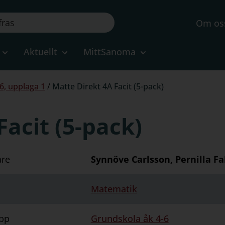
Om os
Aktuellt
MittSanoma
6, upplaga 1
/
Matte Direkt 4A Facit (5-pack)
Facit (5-pack)
are
Synnöve Carlsson, Pernilla Fa
Matematik
pp
Grundskola åk 4-6