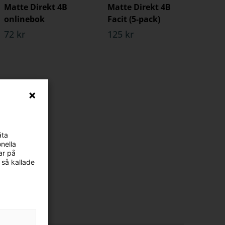
Matte Direkt 4B
Matte Direkt 4B
onlinebok
Facit (5-pack)
72 kr
125 kr
äta
nella
ar på
 så kallade