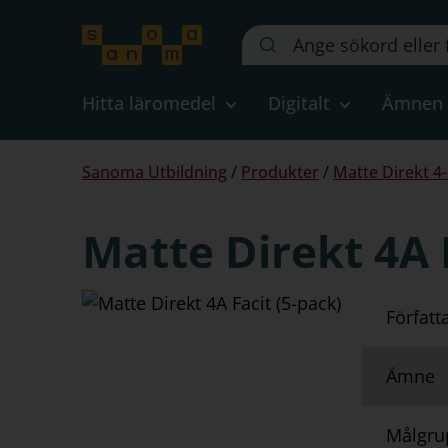
Sök
på
webbplatsen::
Hitta läromedel
Digitalt
Ämnen
Du
Sanoma Utbildning
/
Produkter
/
Matte Direkt 4-
är
här:
Matte Direkt 4A 
Författ
Ämne
Målgru