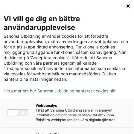
Logga in
Meny
Vi vill ge dig en bättre
Sök
användarupplevelse
på
Sanoma Utbildning använder cookies för att förbättra
webbplatsen::
Matte Direkt Triumf 1B
användarupplevelsen, mäta användningen av webbplatsen och
för att att skapa riktad annonsering. Funktionella cookies
Lärarguide
möjliggör grundläggande funktioner, såsom sidnavigering. När
du klickar på ”Acceptera cookies” tillåter du att Sanoma
Utbildning och våra partners (genom så kallade
"tredjepartscookies") använder den information som samlas in
via cookies för webbstatistik och marknadsföring. Du kan
hantera dina inställningar nedan.
Detta ingår
Hitta mer om hur Sanoma Utbildning hanterar cookies här
Facit
Webbanalys
Kopieringsunderlag
Tillåt att Sanoma Utbildning samlar in anonym
information om ditt hemsidebesök för att kunna
förbättra webbplatsen och våra digitala tjänster.
Författare
Karin Bergwik, Pernilla Falck