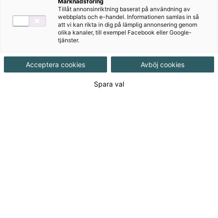
Marknadsföring
Tillåt annonsinriktning baserat på användning av
Ämne
Matematik
webbplats och e-handel. Informationen samlas in så
att vi kan rikta in dig på lämplig annonsering genom
olika kanaler, till exempel Facebook eller Google-
tjänster.
Målgrupp
Grundskola F-3
Acceptera cookies
Avböj cookies
Produktinformation
Häftad, Upplaga 1
Spara val
Utgivningsdatum
2019-11-14
Tillgänglighet
Tillgänglig
ISBN
9789152342480
Länk
Läs mer om hela serien
till
serie: