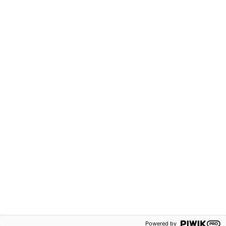
170 kr
537 kr
Matte Direkt Triumf 3B
Matte Direkt Triumf 3B
Elevbok röd
Lärarguide
Grundskola F-3
Grundskola F-3
Häftad
Häftad
ISBN:
9789152348468
ISBN:
9789152348314
Matematik
Matematik
Powered by