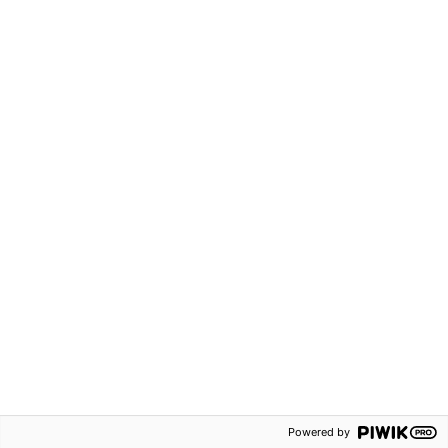
Kontakta oss
Om oss
Försäljningsvillkor
Lediga tjänster
Persondataskydd
Våra ämnen
Tillgänglighetsredogörelse
Rapportering av
säkerhetsbrister
Följ oss på:
© 2026 Sanoma Utbildning
Powered by