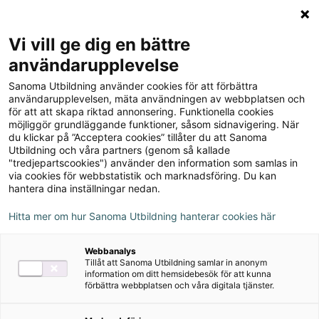
Logga in
Meny
Vi vill ge dig en bättre
Sök
användarupplevelse
på
Sanoma Utbildning använder cookies för att förbättra
webbplatsen::
användarupplevelsen, mäta användningen av webbplatsen och
för att att skapa riktad annonsering. Funktionella cookies
möjliggör grundläggande funktioner, såsom sidnavigering. När
du klickar på ”Acceptera cookies” tillåter du att Sanoma
Utbildning och våra partners (genom så kallade
"tredjepartscookies") använder den information som samlas in
via cookies för webbstatistik och marknadsföring. Du kan
hantera dina inställningar nedan.
Hitta mer om hur Sanoma Utbildning hanterar cookies här
Serie
Webbanalys
Tillåt att Sanoma Utbildning samlar in anonym
Privatjuridik
information om ditt hemsidebesök för att kunna
förbättra webbplatsen och våra digitala tjänster.