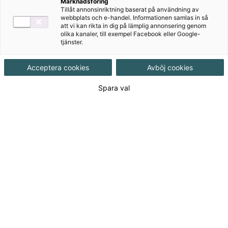
Privatjuridik är en lättläst och pedagogisk bok i
Marknadsföring
Tillåt annonsinriktning baserat på användning av
grundläggande juridik för gymnasiet. Boken är skriven
webbplats och e-handel. Informationen samlas in så
för gymnasiekursen med samma namn.
att vi kan rikta in dig på lämplig annonsering genom
olika kanaler, till exempel Facebook eller Google-
tjänster.
Acceptera cookies
Avböj cookies
Till produkterna
Spara val
Om serien
För dig som lärare
Bonusmaterial