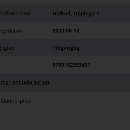
tinformation
Häftad, Upplaga 1
ingsdatum
2020-06-12
glighet
Tillgänglig
9789152353431
 mer om hela serien
 blädderprov
rprov: