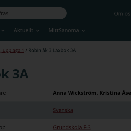
Om os
Aktuellt
MittSanoma
, upplaga 1
/
Robin åk 3 Läxbok 3A
ok 3A
are
Anna Wickström, Kristina Ås
Svenska
pp
Grundskola F-3