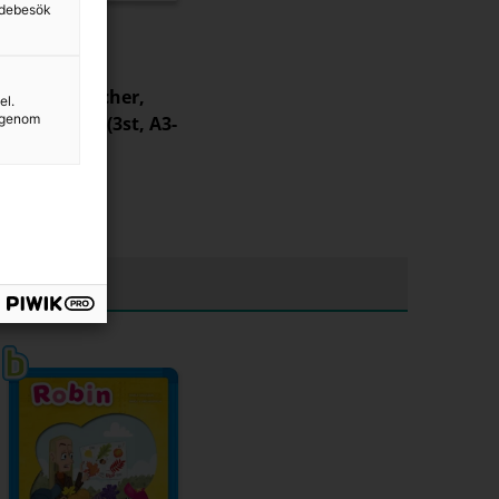
sidebesök
Robinaffischer,
el.
g genom
ordklasser (3st, A3-
format)
162 kr