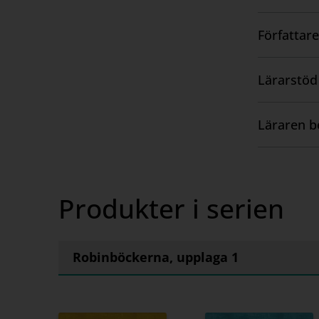
innehåll
Författare
Visa
innehåll
Lärarstöd 
Visa
innehåll
Läraren b
Visa
innehåll
Produkter i serien
Robinböckerna, upplaga 1