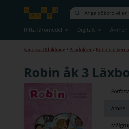
Sök
på
webbplatsen::
Hitta läromedel
Digitalt
Ämnen
Du
Sanoma Utbildning
/
Produkter
/
Robinböckerna
är
här:
Robin åk 3 Läxb
Författ
Ämne
Målgru