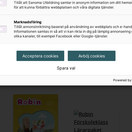
Tillåt att Sanoma Utbildning samlar in anonym information om ditt hem
för att kunna förbättra webbplatsen och våra digitala tjänster.
Marknadsföring
Robin
Robin
Tillåt annonsinriktning baserat på användning av webbplats och e-hand
Informationen samlas in så att vi kan rikta in dig på lämplig annonserin
Whiteboardskivor
Alfabetsremsor
olika kanaler, till exempel Facebook eller Google-tjänster.
(5-pack)
(10-pack)
125 kr
162 kr
Acceptera cookies
Avböj cookies
Spara val
Powered by