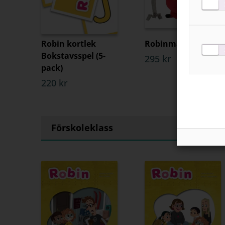
Robin kortlek
Robinmaskot
Bokstavsspel (5-
295 kr
pack)
220 kr
Förskoleklass