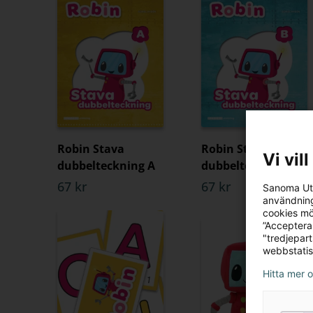
Robin Stava
Robin Stava
Vi vil
dubbelteckning A
dubbelteckning B
67 kr
67 kr
Sanoma Utb
användning
cookies mö
”Acceptera
"tredjepar
webbstatis
Hitta mer 