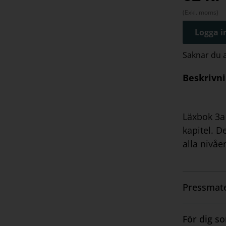
(Exkl. moms)
Logga in
Saknar du
Beskrivn
Läxbok 3a 
kapitel. D
alla nivåe
Pressmate
Visa
innehåll
För dig s
Visa