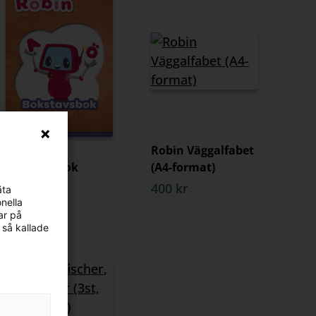
Robin
Robin Väggalfabet
Bokstavsbok
(A4-format)
87 kr
400 kr
äta
nella
ar på
 så kallade