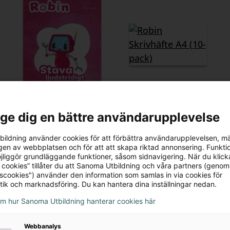
Robin Stava
Robin Skrivhäfte
l ge dig en bättre användarupplevelse
ljudstridigt
A4 (10-pack)
70 kr
115 kr
ildning använder cookies för att förbättra användarupplevelsen, m
en av webbplatsen och för att att skapa riktad annonsering. Funktio
jliggör grundläggande funktioner, såsom sidnavigering. När du klick
 cookies” tillåter du att Sanoma Utbildning och våra partners (genom
tscookies") använder den information som samlas in via cookies för
tik och marknadsföring. Du kan hantera dina inställningar nedan.
om hur Sanoma Utbildning hanterar cookies här
Webbanalys