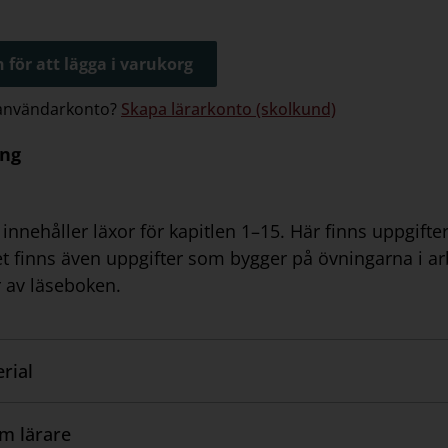
 för att lägga i varukorg
 användarkonto?
Skapa lärarkonto (skolkund)
ing
innehåller läxor för kapitlen 1–15. Här finns uppgifter
et finns även uppgifter som bygger på övningarna i a
r av läseboken.
rial
om lärare