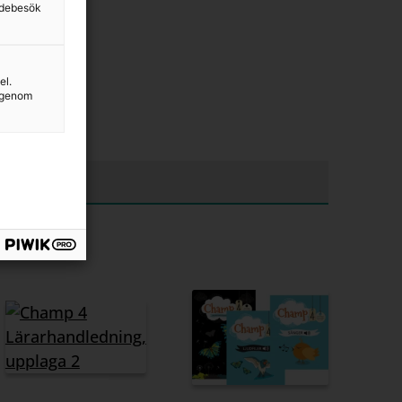
sidebesök
el.
g genom