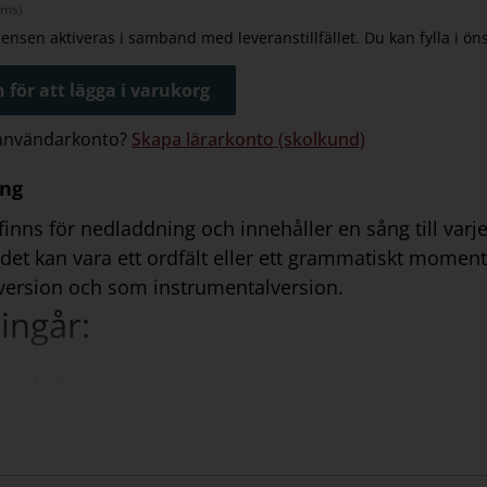
oms)
icensen aktiveras i samband med leveranstillfället. Du kan fylla i ö
 för att lägga i varukorg
 användarkonto?
Skapa lärarkonto (skolkund)
ing
inns för nedladdning och innehåller en sång till varje
 det kan vara ett ordfält eller ett grammatiskt mome
ersion och som instrumentalversion.
ingår:
r - sånger
kommenderar: