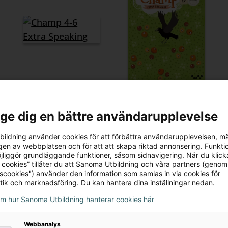
Champ 4-6 Extra
Champ 5 Extra
Speaking
Grammar (5-pack)
l ge dig en bättre användarupplevelse
1030 kr
282 kr
ildning använder cookies för att förbättra användarupplevelsen, m
en av webbplatsen och för att att skapa riktad annonsering. Funktio
jliggör grundläggande funktioner, såsom sidnavigering. När du klick
 cookies” tillåter du att Sanoma Utbildning och våra partners (genom
tscookies") använder den information som samlas in via cookies för
tik och marknadsföring. Du kan hantera dina inställningar nedan.
om hur Sanoma Utbildning hanterar cookies här
Webbanalys