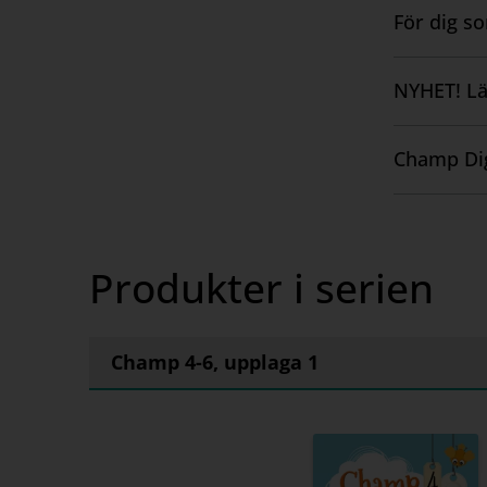
För dig s
Visa
Produkt
innehåll
NYHET! Lä
Visa
Säljs som 
innehåll
Champ Dig
Visa
innehåll
Produkter i serien
Champ 4-6, upplaga 1