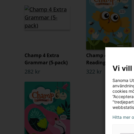
Champ 4 Extra
Champ 4 Extra
Grammar (5-pack)
Reading (5-pack)
Vi vil
282 kr
322 kr
Sanoma Utb
användning
cookies mö
”Acceptera
"tredjepar
webbstatis
Hitta mer 