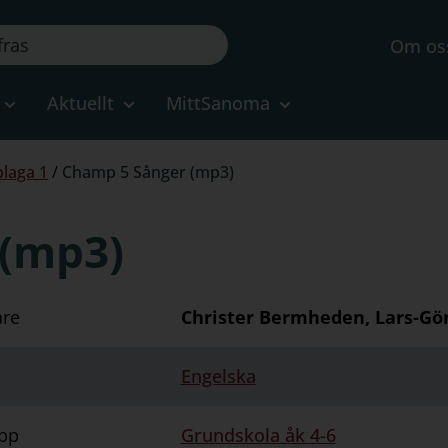
Om os
Aktuellt
MittSanoma
laga 1
/
Champ 5 Sånger (mp3)
 (mp3)
are
Christer Bermheden, Lars-Gö
Engelska
pp
Grundskola åk 4-6