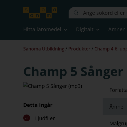
Sök
på
webbplatsen::
Hitta läromedel
Digitalt
Ämnen
Du
Sanoma Utbildning
/
Produkter
/
Champ 4-6, upp
är
här:
Champ 5 Sånger
Författ
Detta ingår
Ämne
Ljudfiler
Målgru