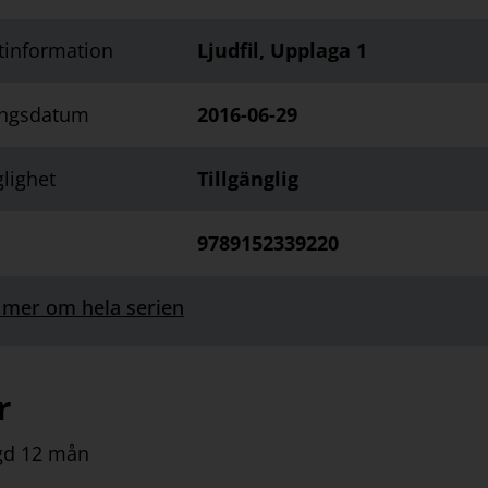
tinformation
Ljudfil, Upplaga 1
ingsdatum
2016-06-29
glighet
Tillgänglig
9789152339220
 mer om hela serien
r
gd 12 mån