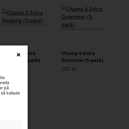
Champ 5 Extra
Champ 6 Extra
Reading (5-pack)
Grammar (5-pack)
322 kr
282 kr
äta
nella
ar på
 så kallade