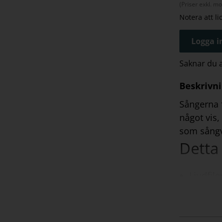
(Priser exkl. m
Notera att l
Logga in
Saknar du
Beskrivn
Sångerna f
något vis,
som sångv
Detta 
Ljudfile
Vi re