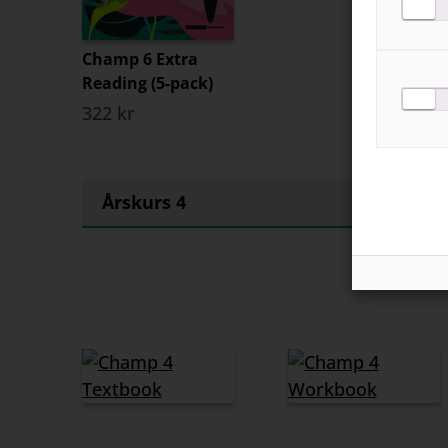
Champ 6 Extra
Reading (5-pack)
322 kr
Årskurs 4