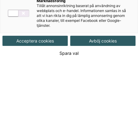
Marknadsföring
Tillåt annonsinriktning baserat på användning av
webbplats och e-handel. Informationen samlas in så
att vi kan rikta in dig på lämplig annonsering genom
olika kanaler, till exempel Facebook eller Google-
tjänster.
Utforska våra läromedel för
Acceptera cookies
Avböj cookies
gymnasiet och vuxenutbildning
Spara val
Här hittar du ett brett sortiment av kvalitetssäkrade
och pedagogiska läromedel för gymnasiet och
vuxenutbildning. Våra tryckta och digitala material är
utformade för att följa läroplanen och stödja både
elever och lärare.
Aktuellt
Svenska impulser sva nivå 2