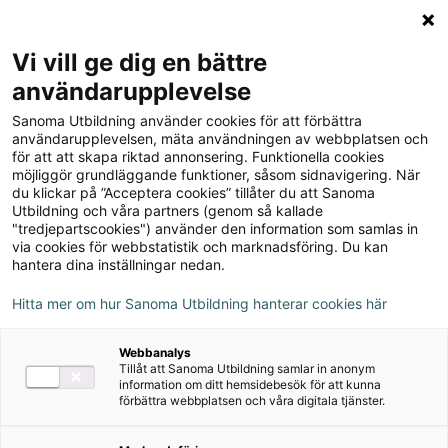
Logga in
Meny
Vi vill ge dig en bättre
Sök
användarupplevelse
på
Sanoma Utbildning använder cookies för att förbättra
webbplatsen::
användarupplevelsen, mäta användningen av webbplatsen och
för att att skapa riktad annonsering. Funktionella cookies
möjliggör grundläggande funktioner, såsom sidnavigering. När
du klickar på ”Acceptera cookies” tillåter du att Sanoma
Utbildning och våra partners (genom så kallade
"tredjepartscookies") använder den information som samlas in
Läromedel för gymnasiet
via cookies för webbstatistik och marknadsföring. Du kan
hantera dina inställningar nedan.
och vuxenutbildning
Hitta mer om hur Sanoma Utbildning hanterar cookies här
Här hittar du läromedel för dig som undervisar för
gymnasiet och vuxenutbildning.
Webbanalys
Tillåt att Sanoma Utbildning samlar in anonym
information om ditt hemsidebesök för att kunna
förbättra webbplatsen och våra digitala tjänster.