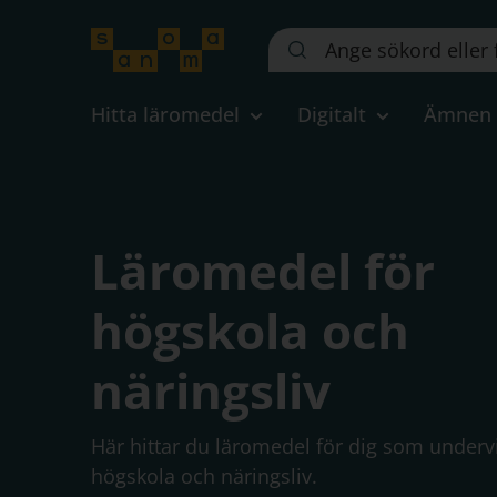
Sök
på
webbplatsen::
Hitta läromedel
Digitalt
Ämnen
Läromedel för
högskola och
näringsliv
Här hittar du läromedel för dig som undervi
högskola och näringsliv.