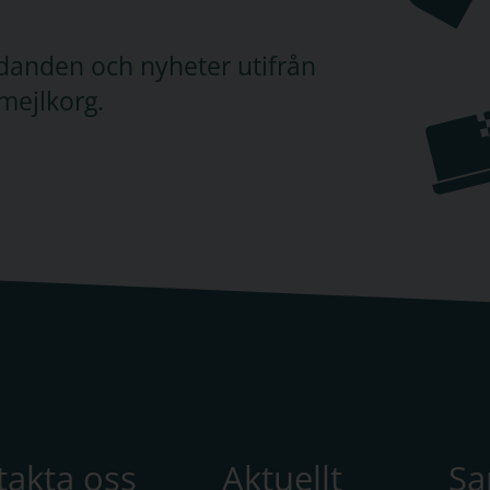
judanden och nyheter utifrån
mejlkorg.
takta oss
Aktuellt
S