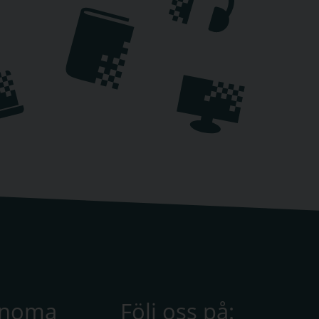
anoma
Följ oss på: