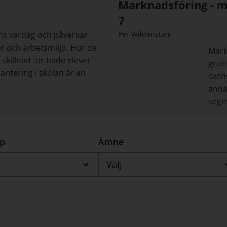
Marknadsföring - m
7
lans vardag och påverkar
Per Wildenstam
er och arbetsmiljö. Hur de
Mark
skillnad för både elever
grun
antering i skolan är en
sven
anna
segm
yp
Ämne
Välj