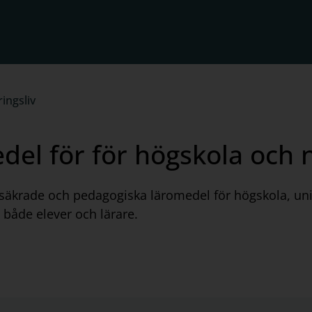
ingsliv
del för för högskola och n
tssäkrade och pedagogiska läromedel för högskola, univ
a både elever och lärare.