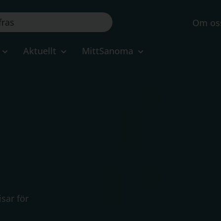
Om os
Aktuellt
MittSanoma
sar för