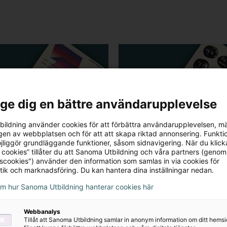
l ge dig en bättre användarupplevelse
Serie
ildning använder cookies för att förbättra användarupplevelsen, m
en av webbplatsen och för att att skapa riktad annonsering. Funktio
a och lära med digitala
Konflikthantering i skolan
jliggör grundläggande funktioner, såsom sidnavigering. När du klick
 - teori och praktik
En konflikt uppstår när p
 cookies” tillåter du att Sanoma Utbildning och våra partners (genom
tscookies") använder den information som samlas in via cookies för
är boken beskrivs såväl
upplever att deras mål, 
tik och marknadsföring. Du kan hantera dina inställningar nedan.
h nackdelar med
perspektiv eller handling
om hur Sanoma Utbildning hanterar cookies här
ingen av digitala
krockar och...
rser i klassrummet...
Webbanalys
Tillåt att Sanoma Utbildning samlar in anonym information om ditt hem