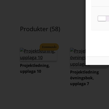
Produkter (
58
)
Kommande
Kommande
Projektledning,
upplaga 10
Projektledning
övningsbok,
upplaga 7