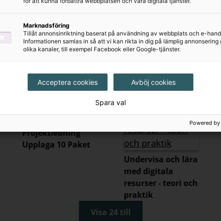
för att kunna förbättra webbplatsen och våra digitala tjänster.
Visa 24 till
Marknadsföring
Tillåt annonsinriktning baserat på användning av webbplats och e-hand
Informationen samlas in så att vi kan rikta in dig på lämplig annonserin
olika kanaler, till exempel Facebook eller Google-tjänster.
Acceptera cookies
Avböj cookies
Kommande
Kommande
Spara val
Powered by
Projektledning
Upplaga 10 Paket
Undervisa och lära
med digitala
resurser - teori och
praktik
Visa 24 till