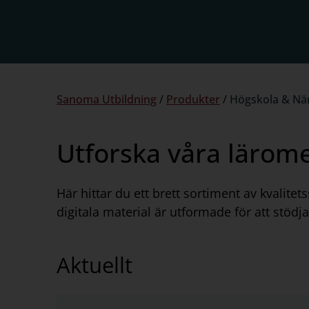
Du
Sanoma Utbildning
/
Produkter
/
Högskola & När
är
här:
Utforska våra lärome
Här hittar du ett brett sortiment av kvalite
digitala material är utformade för att stödj
Aktuellt