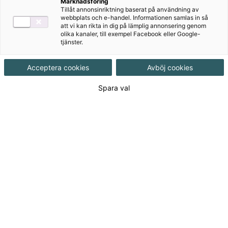
Social omsorg 1 är läromedlet för dig som önskar att
Marknadsföring
Tillåt annonsinriktning baserat på användning av
dina elever ska få med sig maximalt med avgörande
webbplats och e-handel. Informationen samlas in så
kunskaper ut på APL och in i yrkeslivet!
att vi kan rikta in dig på lämplig annonsering genom
olika kanaler, till exempel Facebook eller Google-
tjänster.
Acceptera cookies
Avböj cookies
Till produkterna
Spara val
Om serien
Författare
Författare
Cattrin Hurtig