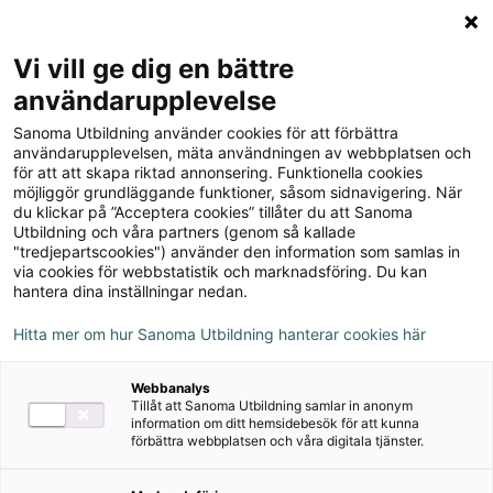
Logga in
Meny
Vi vill ge dig en bättre
Sök
användarupplevelse
på
Sanoma Utbildning använder cookies för att förbättra
webbplatsen::
användarupplevelsen, mäta användningen av webbplatsen och
för att att skapa riktad annonsering. Funktionella cookies
möjliggör grundläggande funktioner, såsom sidnavigering. När
du klickar på ”Acceptera cookies” tillåter du att Sanoma
Utbildning och våra partners (genom så kallade
"tredjepartscookies") använder den information som samlas in
via cookies för webbstatistik och marknadsföring. Du kan
hantera dina inställningar nedan.
Hitta mer om hur Sanoma Utbildning hanterar cookies här
Serie
Webbanalys
Tillåt att Sanoma Utbildning samlar in anonym
Social omsorg 1
information om ditt hemsidebesök för att kunna
förbättra webbplatsen och våra digitala tjänster.