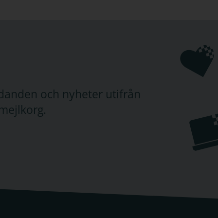
judanden och nyheter utifrån
mejlkorg.