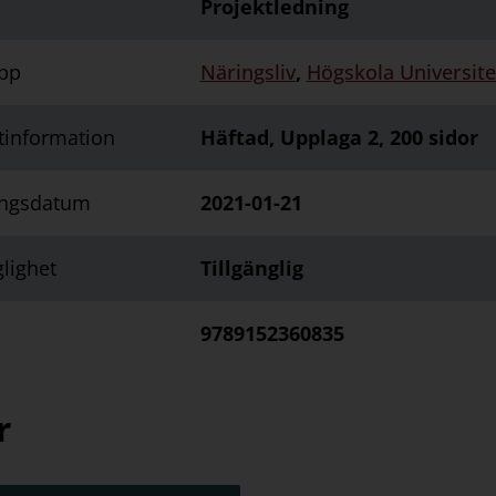
Projektledning
pp
Näringsliv
,
Högskola Universite
tinformation
Häftad, Upplaga 2, 200 sidor
ingsdatum
2021-01-21
glighet
Tillgänglig
9789152360835
r