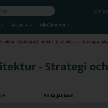
Om os
Aktuellt
MittSanoma
tektur - strategi och praktik för effektivare företag, uppla
ektur - Strategi och
are
Anita Jansson