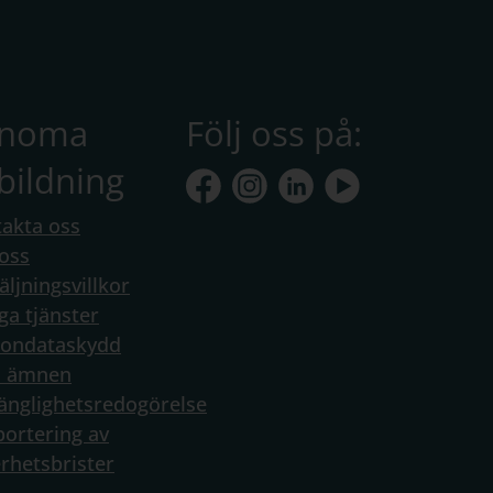
anoma
Följ oss på:
bildning
akta oss
oss
äljningsvillkor
ga tjänster
sondataskydd
a ämnen
gänglighetsredogörelse
ortering av
rhetsbrister