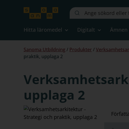
Sök
på
webbplatsen::
Hitta läromedel
Digitalt
Ämnen
Du
Sanoma Utbildning
/
Produkter
/
Verksamhetsarki
är
praktik, upplaga 2
här:
Verksamhetsarkit
upplaga 2
Författ