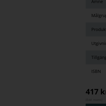
Ämne
Målgru
Produk
Utgivn
Tillgän
ISBN
417
k
(Exkl. moms)