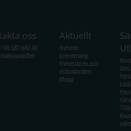
takta oss
Aktuellt
S
Ut
n:
08-587 642 00
Nyheter
ntaktuppgifter
Evenemang
Kont
Nyhetsbrev och
Om 
erbjudanden
Förs
Blogg
Ledi
Per
Vår
Till
Rapp
säke