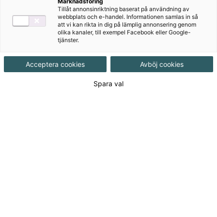
Marknadsföring
Tillåt annonsinriktning baserat på användning av
webbplats och e-handel. Informationen samlas in så
Digitalt
att vi kan rikta in dig på lämplig annonsering genom
olika kanaler, till exempel Facebook eller Google-
tjänster.
Bingel
Acceptera cookies
Avböj cookies
Spara val
Rättelser
Lgr22
Författare
Ett kompetent team av lärare är författare
till de olika delarna av ZickZack för
lågstadiet. Erfarenheter har blandats med
nytänkande när serien växte fram. Här