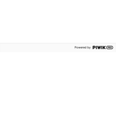
Evenemang
Nyhetsbrev och
erbjudanden
Blogg
Sanoma
Powered by
Utbildning
Kontakta oss
Om oss
Försäljningsvillkor
Lediga tjänster
Persondataskydd
Våra ämnen
Tillgänglighetsredogörelse
Rapportering av
säkerhetsbrister