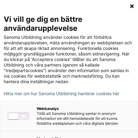
Logga in
Meny
Vi vill ge dig en bättre
Sök
användarupplevelse
på
Sanoma Utbildning använder cookies för att förbättra
webbplatsen::
Till produkterna
användarupplevelsen, mäta användningen av webbplatsen och
för att att skapa riktad annonsering. Funktionella cookies
möjliggör grundläggande funktioner, såsom sidnavigering. När
du klickar på ”Acceptera cookies” tillåter du att Sanoma
ZickZack F-3
Utbildning och våra partners (genom så kallade
"tredjepartscookies") använder den information som samlas in
via cookies för webbstatistik och marknadsföring. Du kan
hantera dina inställningar nedan.
Om serien
Hitta mer om hur Sanoma Utbildning hanterar cookies här
Nedladdningsbart material
Webbanalys
Tillåt att Sanoma Utbildning samlar in anonym
information om ditt hemsidebesök för att kunna
förbättra webbplatsen och våra digitala tjänster.
Författare