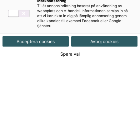
Marknadsföring
Tillåt annonsinriktning baserat på användning av
webbplats och e-handel. Informationen samlas in så
att vi kan rikta in dig på lämplig annonsering genom
olika kanaler, till exempel Facebook eller Google-
tjänster.
Acceptera cookies
Avböj cookies
Författare
Therese Ljunglöf
Spara val
Ämne
Engelska
Målgrupp
Grundskola åk 4-6
Produktinformation
Häftad, Upplaga 1, 64 sidor
Utgivningsdatum
2021-08-10