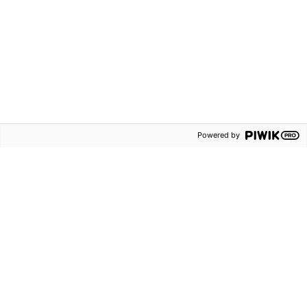
73 kr
Champ 6 Textbook
Powered by
onlinebok
Grundskola åk 4-6
Onlinebok
ISBN:
9789152351260
Engelska