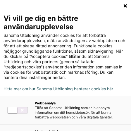
Logga in
Meny
Vi vill ge dig en bättre
Sök
användarupplevelse
på
Sanoma Utbildning använder cookies för att förbättra
webbplatsen::
Champ 4 Extra Reading (5-
användarupplevelsen, mäta användningen av webbplatsen och
för att att skapa riktad annonsering. Funktionella cookies
pack)
möjliggör grundläggande funktioner, såsom sidnavigering. När
du klickar på ”Acceptera cookies” tillåter du att Sanoma
Utbildning och våra partners (genom så kallade
"tredjepartscookies") använder den information som samlas in
via cookies för webbstatistik och marknadsföring. Du kan
hantera dina inställningar nedan.
Hitta mer om hur Sanoma Utbildning hanterar cookies här
Webbanalys
Tillåt att Sanoma Utbildning samlar in anonym
information om ditt hemsidebesök för att kunna
förbättra webbplatsen och våra digitala tjänster.