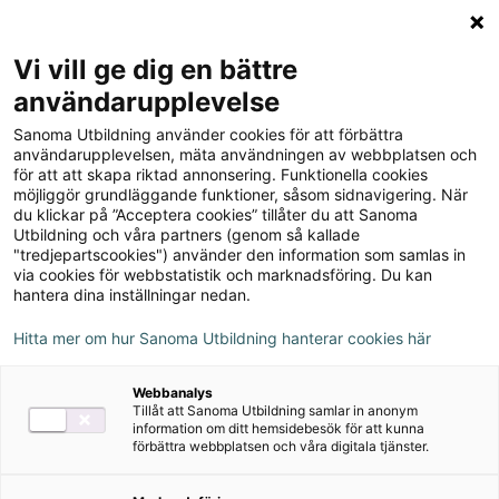
Logga in
Meny
Vi vill ge dig en bättre
Sök
användarupplevelse
på
Sanoma Utbildning använder cookies för att förbättra
webbplatsen::
Matematik Origo 2a,
användarupplevelsen, mäta användningen av webbplatsen och
för att att skapa riktad annonsering. Funktionella cookies
upplaga 2
möjliggör grundläggande funktioner, såsom sidnavigering. När
du klickar på ”Acceptera cookies” tillåter du att Sanoma
Utbildning och våra partners (genom så kallade
"tredjepartscookies") använder den information som samlas in
via cookies för webbstatistik och marknadsföring. Du kan
hantera dina inställningar nedan.
Författare
Hitta mer om hur Sanoma Utbildning hanterar cookies här
Verner Gerholm, Johan Skarp, Kerstin
Webbanalys
Olofsson
Tillåt att Sanoma Utbildning samlar in anonym
information om ditt hemsidebesök för att kunna
förbättra webbplatsen och våra digitala tjänster.
Ämne
Matematik