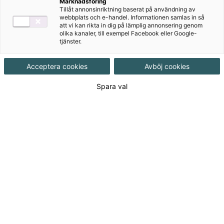
Marknadsföring
Tillåt annonsinriktning baserat på användning av
Målgrupp
Vuxenutbildning
,
Gymnasial/Vuxen
webbplats och e-handel. Informationen samlas in så
att vi kan rikta in dig på lämplig annonsering genom
olika kanaler, till exempel Facebook eller Google-
tjänster.
Produktinformation
Häftad, Upplaga 2
Acceptera cookies
Avböj cookies
Utgivningsdatum
2021-08-09
Spara val
Tillgänglighet
Tillgänglig
ISBN
9789152360750
Länk
Läs mer om hela serien
till
serie:
Länk
Läs blädderprov
till
blädderprov: