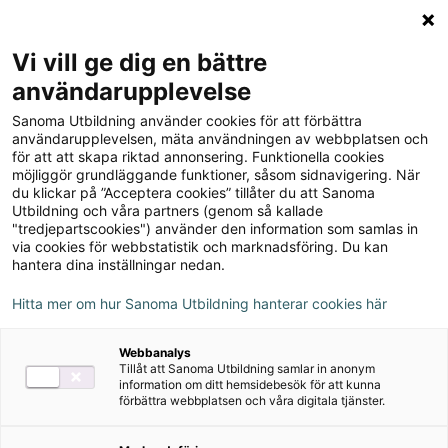
Logga in
Meny
Vi vill ge dig en bättre
Sök
användarupplevelse
på
Sanoma Utbildning använder cookies för att förbättra
webbplatsen::
Robin Alfabetsremsor (10-
användarupplevelsen, mäta användningen av webbplatsen och
för att att skapa riktad annonsering. Funktionella cookies
pack)
möjliggör grundläggande funktioner, såsom sidnavigering. När
du klickar på ”Acceptera cookies” tillåter du att Sanoma
Utbildning och våra partners (genom så kallade
"tredjepartscookies") använder den information som samlas in
via cookies för webbstatistik och marknadsföring. Du kan
hantera dina inställningar nedan.
Författare
Hitta mer om hur Sanoma Utbildning hanterar cookies här
Webbanalys
Ämne
Svenska
Tillåt att Sanoma Utbildning samlar in anonym
information om ditt hemsidebesök för att kunna
förbättra webbplatsen och våra digitala tjänster.
Målgrupp
Grundskola F-3