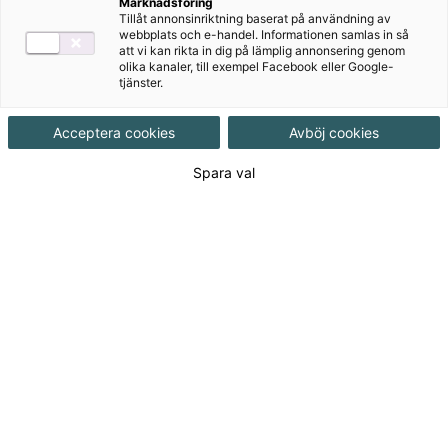
Marknadsföring
Tillåt annonsinriktning baserat på användning av
Produktinformation
Häftad, Upplaga 1
webbplats och e-handel. Informationen samlas in så
att vi kan rikta in dig på lämplig annonsering genom
olika kanaler, till exempel Facebook eller Google-
tjänster.
Utgivningsdatum
2024-01-09
Acceptera cookies
Avböj cookies
Tillgänglighet
Tillgänglig
Spara val
ISBN
9789152366561
Länk
Läs mer om hela serien
till
serie:
Den här produkten kan inte köpas av dig
som är privatkund i vår webbshop.