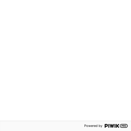
62 kr
320 kr
Robin åk 2 Läxbok 2B
Robin åk 2
Läsförståelsekort
Grundskola F-3
Häftad
Grundskola F-3
ISBN:
9789152359839
Häftad
Svenska
ISBN:
9789152364161
Powered by
Svenska